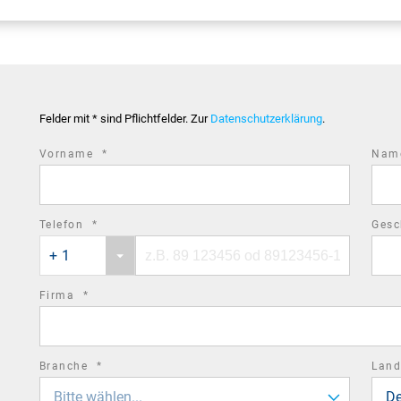
Felder mit * sind Pflichtfelder. Zur
Datenschutzerklärung
.
required
Vorname
*
Na
field
required
Telefon
*
Gesc
Phone
Phone
field
+ 1
country
number
code
required
Firma
*
field
required
Branche
*
Lan
field
Bitte wählen...
De