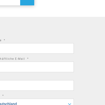
required
me
*
field
required
häftliche E-Mail
*
field
required
d
*
field
utschland