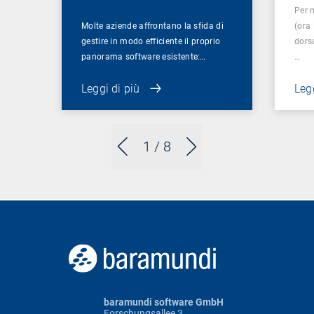
Per 
Molte aziende affrontano la sfida di
(ora
gestire in modo efficiente il proprio
dorsa
panorama software esistente:…
…
Leggi di più
Legg
1
/ 8
baramundi software GmbH
Forschungsallee 3