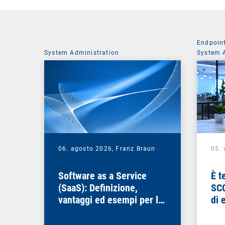
Endpoin
System Administration
System 
06. agosto 2026,
Franz Braun
05.
Software as a Service
È t
(SaaS): Definizione,
SCC
vantaggi ed esempi per le
di 
aziende