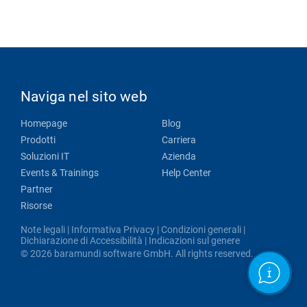
Naviga nel sito web
Homepage
Blog
Prodotti
Carriera
Soluzioni IT
Azienda
Events & Trainings
Help Center
Partner
Risorse
Note legali
|
Informativa Privacy
|
Condizioni generali
|
Dichiarazione di Accessibilità
|
Indicazioni sul genere
© 2026 baramundi software GmbH. All rights reserved.