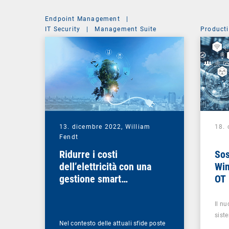
Endpoint Management
|
IT Security
|
Management Suite
Producti
13. dicembre 2022,
William
18. 
Fendt
Ridurre i costi
Sos
dell’elettricità con una
Win
gestione smart
OT
dell’energia
Il nu
sist
Nel contesto delle attuali sfide poste