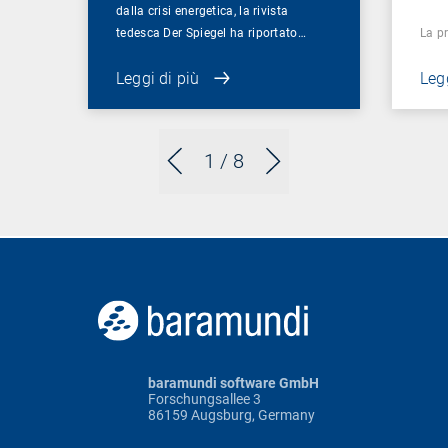
dalla crisi energetica, la rivista
tedesca Der Spiegel ha riportato…
La p
Leggi di più
Legg
1
/ 8
baramundi software GmbH
Forschungsallee 3
86159 Augsburg, Germany