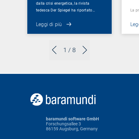
dalla crisi energetica, la rivista
tedesca Der Spiegel ha riportato…
La p
Leggi di più
Legg
1
/ 8
baramundi software GmbH
Forschungsallee 3
86159 Augsburg, Germany