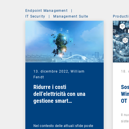
Endpoint Management
|
IT Security
|
Management Suite
Producti
13. dicembre 2022,
William
18. 
Fendt
Ridurre i costi
Sos
dell’elettricità con una
Win
gestione smart
OT
dell’energia
Il nu
sist
Nel contesto delle attuali sfide poste