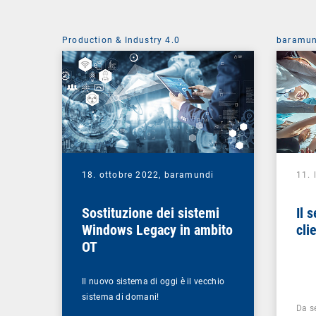
Production & Industry 4.0
baramun
18. ottobre 2022,
baramundi
11. 
Sostituzione dei sistemi
Il 
Windows Legacy in ambito
cli
OT
Il nuovo sistema di oggi è il vecchio
sistema di domani!
Da s