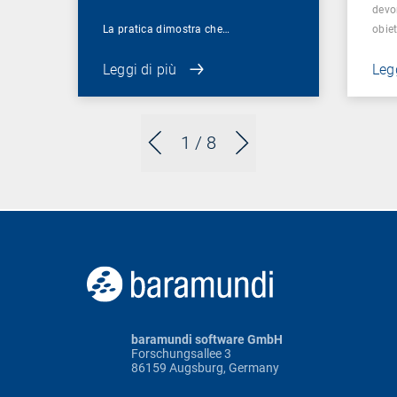
devo
La pratica dimostra che…
obie
Leggi di più
Legg
1
/ 8
baramundi software GmbH
Forschungsallee 3
86159 Augsburg, Germany