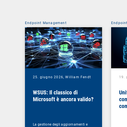
Endpoint Management
Endpoin
25. giugno 2026,
William Fendt
19.
WSUS: Il classico di
Uni
Microsoft è ancora valido?
com
com
La gestione degli aggiornamenti e