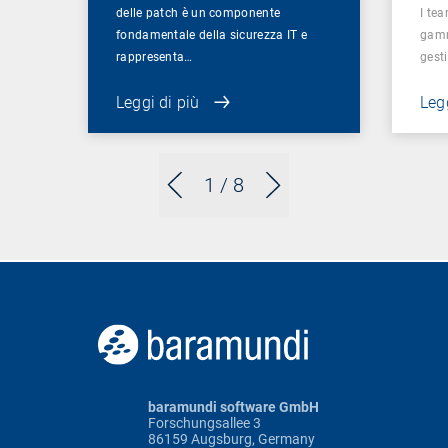
delle patch è un componente
I te
fondamentale della sicurezza IT e
gamm
rappresenta…
gest
Leggi di più
Legg
1
/ 8
baramundi software GmbH
Forschungsallee 3
86159 Augsburg, Germany