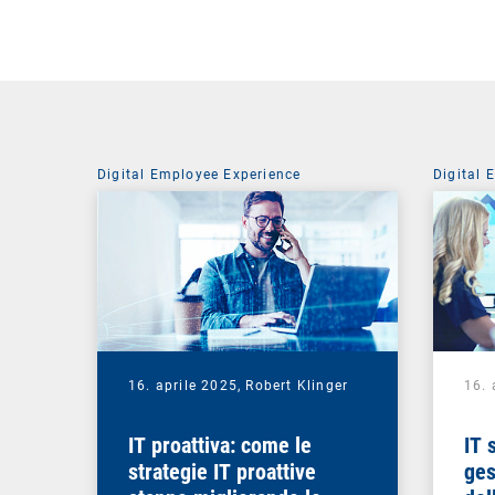
Digital Employee Experience
Digital 
16. aprile 2025,
Robert Klinger
16. 
IT proattiva: come le
IT 
strategie IT proattive
ges