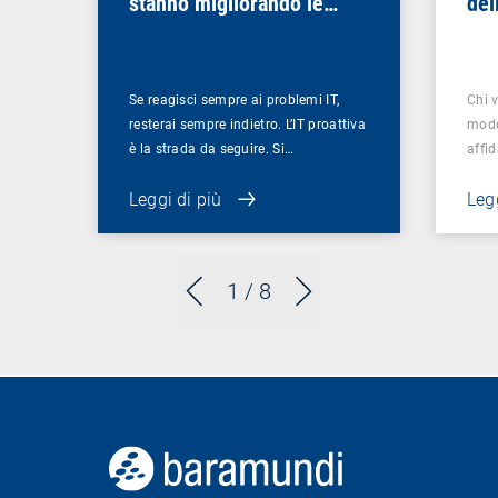
stanno migliorando le
del
esperienze digitali dei
dip
dipendenti e trasformando
mis
il business
soc
Se reagisci sempre ai problemi IT,
Chi v
resterai sempre indietro. L’IT proattiva
modo
è la strada da seguire. Si…
affid
Leggi di più
Legg
1
/ 8