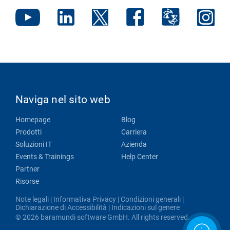
Naviga nel sito web
Homepage
Blog
Prodotti
Carriera
Soluzioni IT
Azienda
Events & Trainings
Help Center
Partner
Risorse
Note legali
|
Informativa Privacy
|
Condizioni generali
|
Dichiarazione di Accessibilità
|
Indicazioni sul genere
© 2026 baramundi software GmbH. All rights reserved.