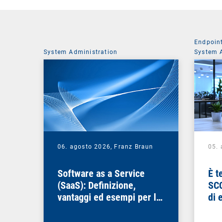
Endpoin
System Administration
System 
06. agosto 2026,
Franz Braun
05.
Software as a Service
È t
(SaaS): Definizione,
SCC
vantaggi ed esempi per le
di 
aziende