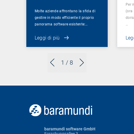
Per 
Molte aziende affrontano la sfida di
(ora
gestire in modo efficiente il proprio
dorsa
panorama software esistente:…
…
Leggi di più
Legg
1
/ 8
baramundi software GmbH
Forschungsallee 3