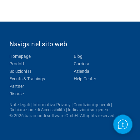
Naviga nel sito web
Homepage
Blog
Prodotti
Carriera
Soluzioni IT
Azienda
Events & Trainings
Help Center
Partner
Risorse
Note legali
|
Informativa Privacy
|
Condizioni generali
|
Dichiarazione di Accessibilità
|
Indicazioni sul genere
© 2026 baramundi software GmbH. All rights reserved.