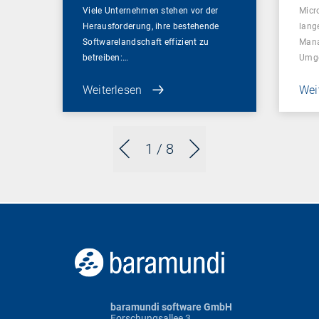
Viele Unternehmen stehen vor der
Micr
Herausforderung, ihre bestehende
lang
Softwarelandschaft effizient zu
Mana
betreiben:…
Umg
Weiterlesen
Wei
1
/ 8
baramundi software GmbH
Forschungsallee 3