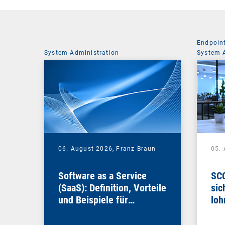
Endpoin
System Administration
System 
06. August 2026,
Franz Braun
05.
Software as a Service
SCC
(SaaS): Definition, Vorteile
sic
und Beispiele für
loh
Unternehmen