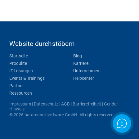
Website durchstöbern
Startseite
Blog
Produkte
Karriere
IT-Lösungen
Unternehmen
Events & Trainings
Helpcenter
Partner
Ressourcen
Impressum
|
Datenschutz
|
AGB
|
Barrierefreiheit
|
Gender-
Hinweis
© 2026 baramundi software GmbH. All rights reserved.