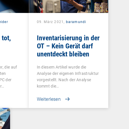
eider
09. März 2021,
baramundi
tot,
Inventarisierung in der
OT – Kein Gerät darf
unentdeckt bleiben
r, die auf
In diesem Artikel wurde die
ten
Analyse der eigenen Infrastruktur
PC der
vorgestellt. Nach der Analyse
ur…
kommt die…
Weiterlesen