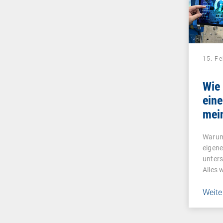
15. F
Wie
eine
mein
in d
Warum 
Pro
eigene
unter
Alles
Weite