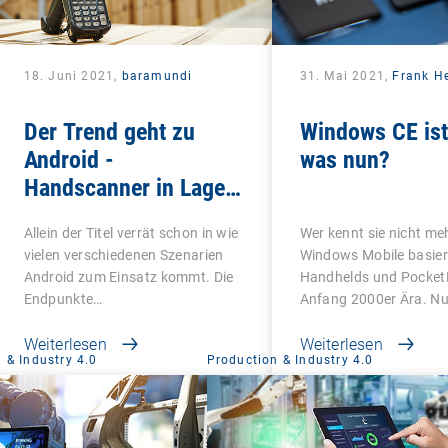
18. Juni 2021,
baramundi
31. Mai 2021,
Frank H
Der Trend geht zu
Windows CE ist 
Android -
was nun?
Handscanner in Lager,
Logistik, Handel und
Allein der Titel verrät schon in wie
Wer kennt sie nicht meh
Produktion zeitgemäß
vielen verschiedenen Szenarien
Windows Mobile basier
verwalten
Android zum Einsatz kommt. Die
Handhelds und Pocket
Endpunkte…
Anfang 2000er Ära. N
Weiterlesen
Weiterlesen
 & Industry 4.0
Production & Industry 4.0