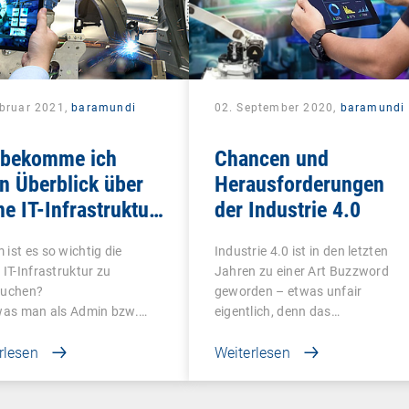
ebruar 2021,
baramundi
02. September 2020,
baramundi
 bekomme ich
Chancen und
n Überblick über
Herausforderungen
e IT-Infrastruktur
der Industrie 4.0
er vernetzten
ist es so wichtig die
Industrie 4.0 ist in den letzten
duktion?
 IT-Infrastruktur zu
Jahren zu einer Art Buzzword
suchen?
geworden – etwas unfair
 was man als Admin bzw.…
eigentlich, denn das…
rlesen
Weiterlesen