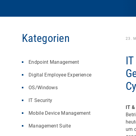
Kategorien
23. 
IT
Endpoint Management
Ge
Digital Employee Experience
Cy
OS/Windows
IT Security
IT &
Mobile Device Management
Betr
heut
Management Suite
um d