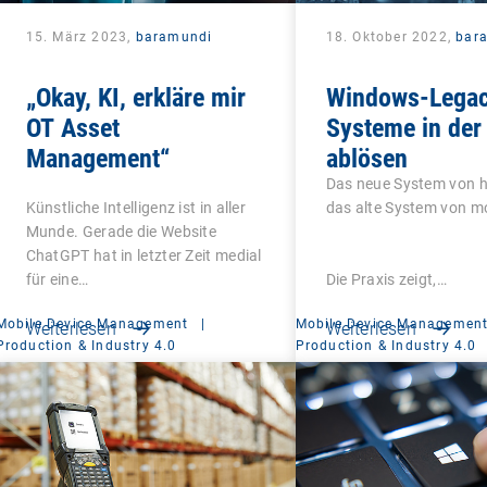
15. März 2023,
baramundi
18. Oktober 2022,
bar
„Okay, KI, erkläre mir
Windows-Legac
OT Asset
Systeme in der
Management“
ablösen
Das neue System von h
Künstliche Intelligenz ist in aller
das alte System von m
Munde. Gerade die Website
ChatGPT hat in letzter Zeit medial
für eine…
Die Praxis zeigt,…
Mobile Device Management
|
Mobile Device Managemen
Weiterlesen
Weiterlesen
Production & Industry 4.0
Production & Industry 4.0