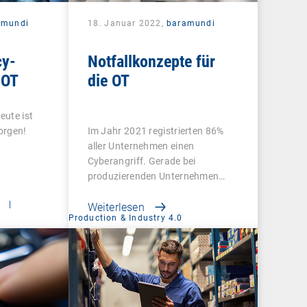
amundi
18. Januar 2022,
baramundi
y-
Notfallkonzepte für
 OT
die OT
eute ist
Im Jahr 2021 registrierten 86%
orgen!
aller Unternehmen einen
Cyberangriff. Gerade bei
produzierenden Unternehmen…
t
|
Weiterlesen
Production & Industry 4.0