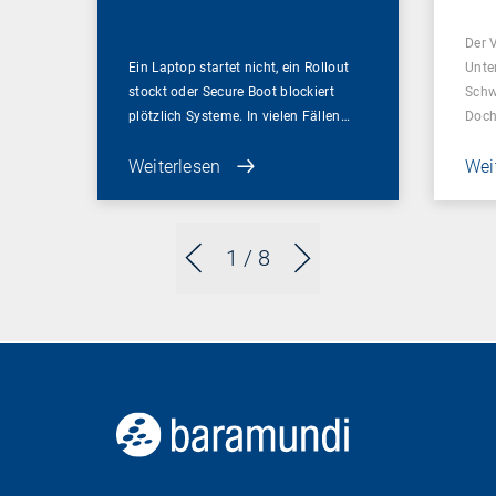
Sch
Der 
Ein Laptop startet nicht, ein Rollout
Unte
stockt oder Secure Boot blockiert
Schw
plötzlich Systeme. In vielen Fällen…
Doch
Weiterlesen
Wei
1
/ 8