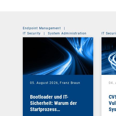
Endpoint Management
|
IT Security
|
System Administration
IT Secur
05. August 2026,
Franz Braun
04.
Bootloader und IT-
CV
Sicherheit: Warum der
Vul
Startprozess
Sys
entscheidend ist
die