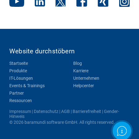
Website durchstöbern
Startseite
Blog
Produkte
Karriere
IT-Lösungen
Unternehmen
Events & Trainings
Helpcenter
Partner
Ressourcen
Impressum
|
Datenschutz
|
AGB
|
Barrierefreiheit
|
Gender-
Hinweis
© 2026 baramundi software GmbH. All rights reserved.