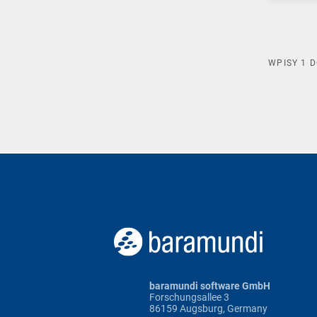
WPISY
1
D
baramundi software GmbH
Forschungsallee 3
86159 Augsburg, Germany