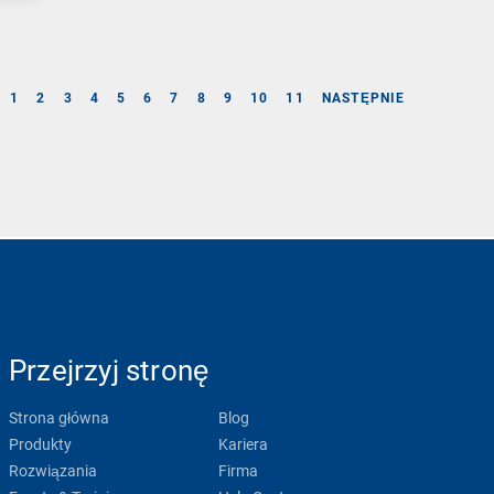
1
2
3
4
5
6
7
8
9
10
11
NASTĘPNIE
Przejrzyj stronę
Strona główna
Blog
Produkty
Kariera
Rozwiązania
Firma