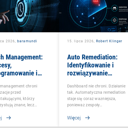
pca 2026,
baramundi
15. lipca 2026,
Robert Klinger
ch Management:
Auto Remediation:
esy,
Identyfikowanie i
ogramowanie i
rozwiązywanie
epsze praktyki dla
problemów IT w
 management chroni
Dashboard nie chroni. Działanie
połów IT
sposób efektywny
zacje przed
tak. Automatyczna remediation
takującymi, którzy
staje się coraz ważniejsza,
ystują znane, lecz
ponieważ zespoły…
łatane…
j
Więcej