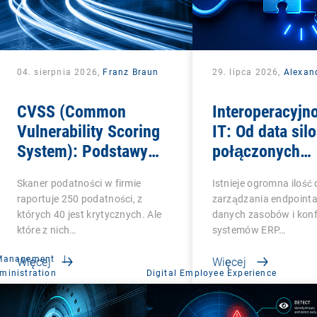
04. sierpnia 2026,
Franz Braun
29. lipca 2026,
Alexan
CVSS (Common
Interoperacyjn
Vulnerability Scoring
IT: Od data sil
System): Podstawy
połączonych
oceny podatności
systemów
Skaner podatności w firmie
Istnieje ogromna ilość
raportuje 250 podatności, z
zarządzania endpointa
których 40 jest krytycznych. Ale
danych zasobów i konfi
które z nich…
systemów ERP…
 Management
|
Więcej
Więcej
ministration
Digital Employee Experience