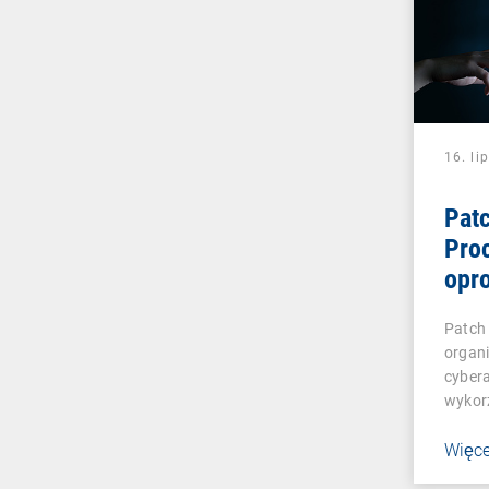
16. li
Pat
Proc
opr
najl
Patch
zes
organi
cybera
wykorz
nieza
Więce