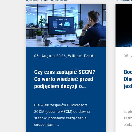
05. August 2026,
William Fendt
05.
Czy czas zastąpić SCCM?
Boo
Co warto wiedzieć przed
Dla
podjęciem decyzji o
jes
zmianie
Dla wielu zespołów IT Microsoft
SCCM (obecnie MECM) od dawna
Lapt
stanowi podstawę zarządzania
zatr
endpointami.…
blok