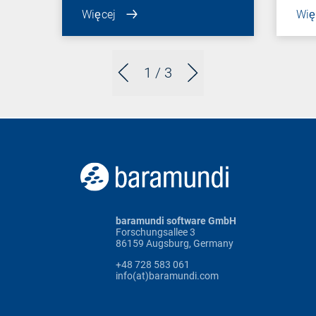
Więcej
Wię
1
/ 3
baramundi software GmbH
Forschungsallee 3
86159 Augsburg, Germany
+48 728 583 061
info(at)baramundi.com