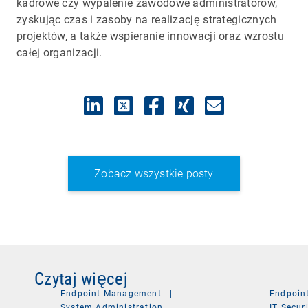
kadrowe czy wypalenie zawodowe administratorów,
zyskując czas i zasoby na realizację strategicznych
projektów, a także wspieranie innowacji oraz wzrostu
całej organizacji.
Zobacz wszystkie posty
Czytaj więcej
Endpoint Management
|
Endpoin
System Administration
IT Secur