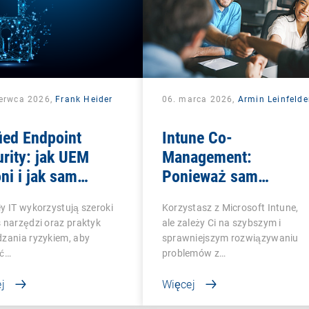
zerwca 2026,
Frank Heider
06. marca 2026,
Armin Leinfelde
ied Endpoint
Intune Co-
rity: jak UEM
Management:
ni i jak sam
Ponieważ sam
staje chroniony
Microsoft Intune to za
y IT wykorzystują szeroki
Korzystasz z Microsoft Intune,
mało
 narzędzi oraz praktyk
ale zależy Ci na szybszym i
zania ryzykiem, aby
sprawniejszym rozwiązywaniu
ić…
problemów z…
j
Więcej