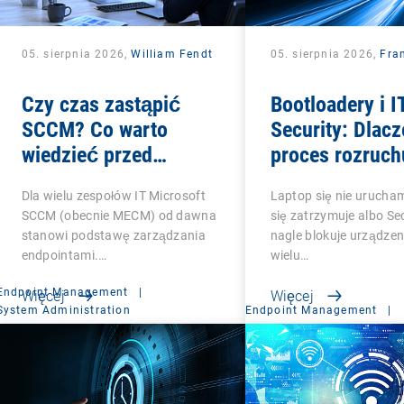
05. sierpnia 2026,
William Fendt
05. sierpnia 2026,
Fra
Czy czas zastąpić
Bootloadery i I
SCCM? Co warto
Security: Dlac
wiedzieć przed
proces rozruch
podjęciem decyzji o
krytyczny
Dla wielu zespołów IT Microsoft
Laptop się nie uruchami
zmianie
SCCM (obecnie MECM) od dawna
się zatrzymuje albo Se
stanowi podstawę zarządzania
nagle blokuje urządzen
endpointami.…
wielu…
Endpoint Management
|
Więcej
Więcej
System Administration
Endpoint Management
|