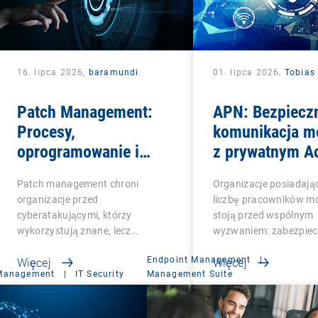
16. lipca 2026,
baramundi
01. lipca 2026,
Tobias
Patch Management:
APN: Bezpiecz
Procesy,
komunikacja m
oprogramowanie i
z prywatnym A
najlepsze praktyki dla
Point Name
Patch management chroni
Organizacje posiadają
zespołów IT
organizacje przed
liczbę pracowników m
cyberatakującymi, którzy
stoją przed wspólnym
wykorzystują znane, lecz
wyzwaniem: zabezpie
niezałatane…
Endpoint Management
|
Więcej
Więcej
 Management
|
IT Security
Management Suite