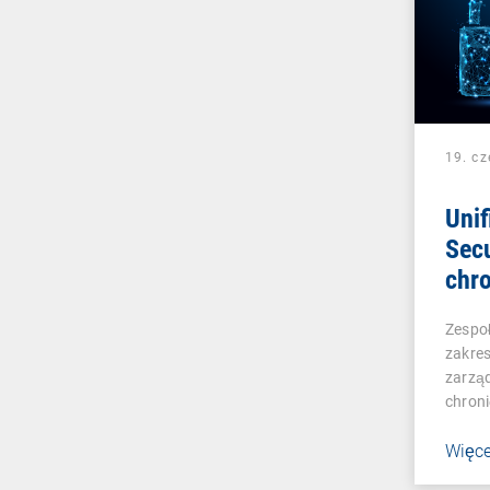
19. c
Unif
Secu
chro
pozo
Zespoł
zakres
zarząd
chron
Więce