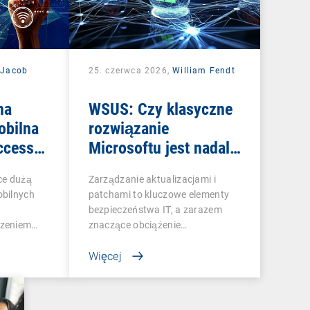
 Jacob
25. czerwca 2026,
William Fendt
na
WSUS: Czy klasyczne
obilna
rozwiązanie
ccess
Microsoftu jest nadal
warte uwagi?
ce dużą
Zarządzanie aktualizacjami i
obilnych
patchami to kluczowe elementy
bezpieczeństwa IT, a zarazem
czeniem…
znaczące obciążenie…
Więcej