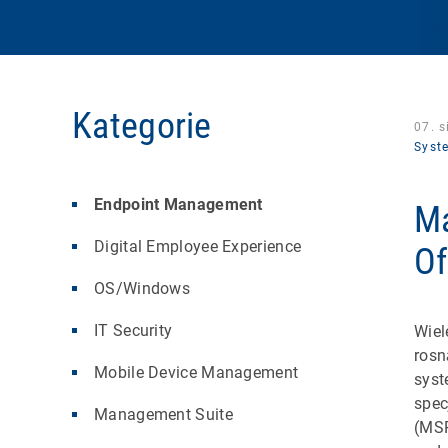
Kategorie
07. s
Syst
Endpoint Management
Ma
Digital Employee Experience
Of
OS/Windows
IT Security
Wiel
rosn
Mobile Device Management
syst
spec
Management Suite
(MSP