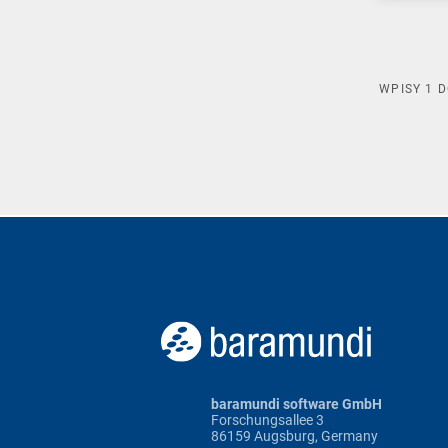
WPISY
1
D
baramundi software GmbH
Forschungsallee 3
86159 Augsburg, Germany