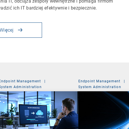
nia IT, odciąża zespoły wewnętrzne i pomaga firmom
adzić ich IT bardziej efektywnie i bezpiecznie.
Więcej
Endpoint Management
|
Endpoint Management
|
System Administration
System Administration