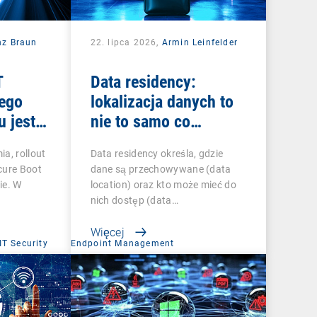
nz Braun
22. lipca 2026,
Armin Leinfelder
T
Data residency:
zego
lokalizacja danych to
u jest
nie to samo co
suwerenność danych
a, rollout
Data residency określa, gdzie
cure Boot
dane są przechowywane (data
ie. W
location) oraz kto może mieć do
nich dostęp (data…
Więcej
IT Security
Endpoint Management