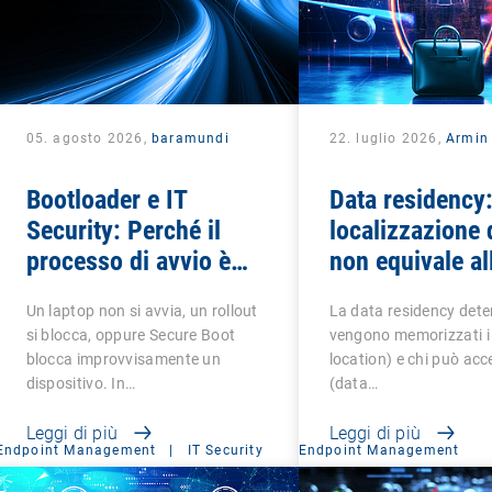
05. agosto 2026,
baramundi
22. luglio 2026,
Armin 
Bootloader e IT
Data residency:
Security: Perché il
localizzazione 
processo di avvio è
non equivale al
critico
sovranità dei d
Un laptop non si avvia, un rollout
La data residency det
si blocca, oppure Secure Boot
vengono memorizzati i 
blocca improvvisamente un
location) e chi può acc
dispositivo. In…
(data…
Leggi di più
Leggi di più
Endpoint Management
|
IT Security
Endpoint Management