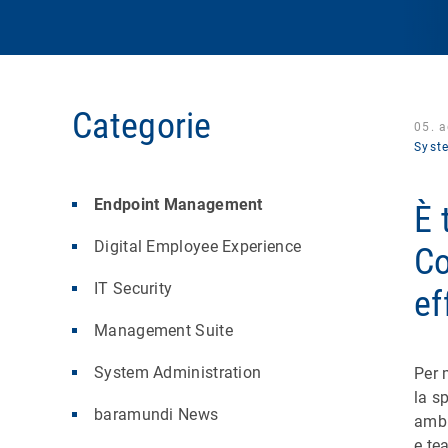
Categorie
05. 
Syst
Endpoint Management
È 
Digital Employee Experience
Co
IT Security
ef
Management Suite
System Administration
Per 
la s
baramundi News
ambi
e te