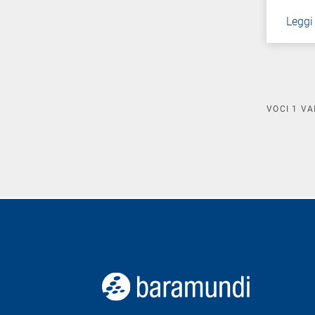
Leggi
VOCI
1
VA