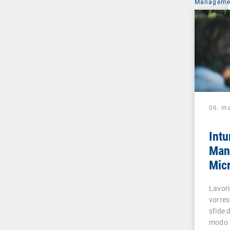
Managemen
06. m
Intu
Man
Micr
solo
Lavori
vorres
sfide 
modo 