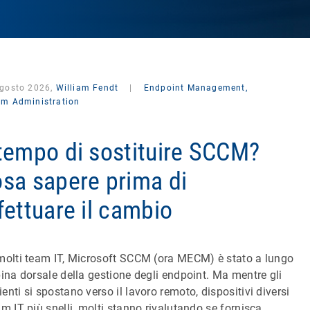
agosto 2026,
William Fendt
|
Endpoint Management,
em Administration
tempo di sostituire SCCM?
sa sapere prima di
fettuare il cambio
molti team IT, Microsoft SCCM (ora MECM) è stato a lungo
pina dorsale della gestione degli endpoint. Ma mentre gli
enti si spostano verso il lavoro remoto, dispositivi diversi
am IT più snelli, molti stanno rivalutando se fornisca