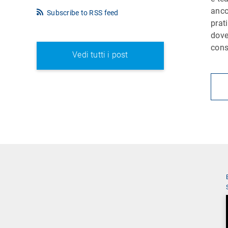
anco
Subscribe to RSS feed
prat
dove
cons
Vedi tutti i post