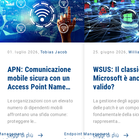
01. luglio 2026,
Tobias Jacob
25. giugno 2026,
Will
APN: Comunicazione
WSUS: Il classi
mobile sicura con un
Microsoft è an
Access Point Name
valido?
privato
Le organizzazioni con un elevato
La gestione degli aggi
numero di dipendenti mobili
delle patch è un comp
affrontano una sfida comune:
fondamentale della sic
proteggere le…
rappresenta…
 Management
|
Endpoint Management
|
Leggi di più
Leggi di più