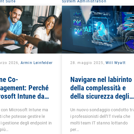
t Suite
System Administration
arzo 2026,
Armin Leinfelder
28. maggio 2025,
Will Wyatt
ne Co-
Navigare nel labirinto
agement: Perché
della complessità e
osoft Intune da
della sicurezza degli
 non è sufficiente
endpoint: perché un
 con Microsoft Intune ma
Un nuovo sondaggio condotto tr
UEM completo è più
ti che potesse gestire le
i professionisti dell’IT rivela che
essenziale che mai
di gestione degli endpoint in
molti team IT stanno lottando
più…
per…