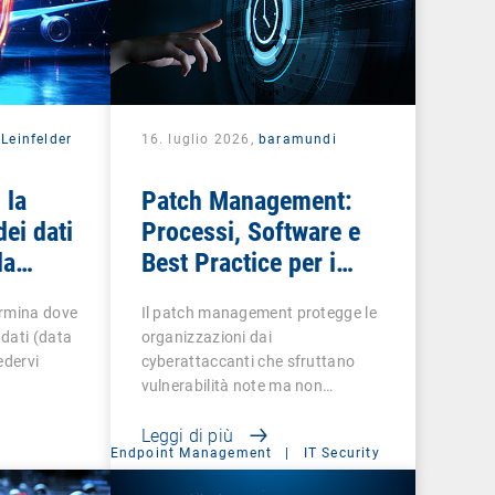
Leinfelder
16. luglio 2026,
baramundi
 la
Patch Management:
dei dati
Processi, Software e
la
Best Practice per i
at
team IT
ermina dove
Il patch management protegge le
dati (data
organizzazioni dai
edervi
cyberattaccanti che sfruttano
vulnerabilità note ma non…
Leggi di più
Endpoint Management
|
IT Security