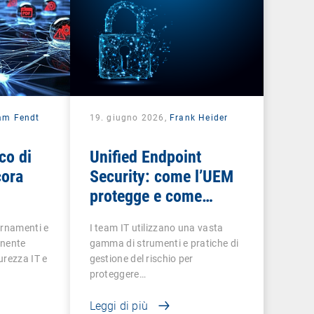
iam Fendt
19. giugno 2026,
Frank Heider
co di
Unified Endpoint
cora
Security: come l’UEM
protegge e come
mantenersi protetti
ornamenti e
I team IT utilizzano una vasta
onente
gamma di strumenti e pratiche di
urezza IT e
gestione del rischio per
proteggere…
Leggi di più