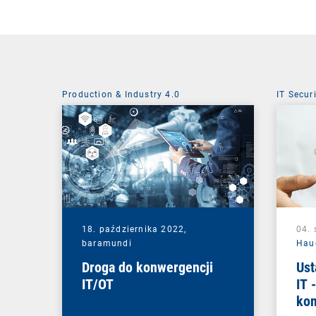
Production & Industry 4.0
IT Secur
18. października 2022,
04. 
baramundi
Hau
Droga do konwergencji
Ust
IT/OT
IT 
ko