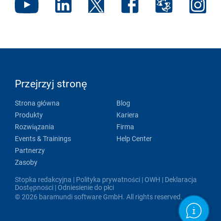
Przejrzyj stronę
Strona główna
Blog
Produkty
Kariera
Rozwiązania
Firma
Events & Trainings
Help Center
Partnerzy
Zasoby
Stopka redakcyjna
|
Polityka prywatności
|
OWH
|
Deklaracja
Dostępności
|
Odniesienie do płci
© 2026 baramundi software GmbH. All rights reserved.