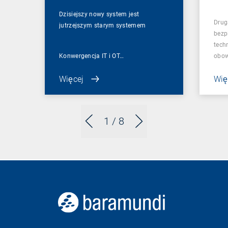
zab
Tec
Dzisiejszy nowy system jest
Drug
Inf
jutrzejszym starym systemem
bezp
tech
Konwergencja IT i OT…
obow
Więcej
Wię
1
/ 8