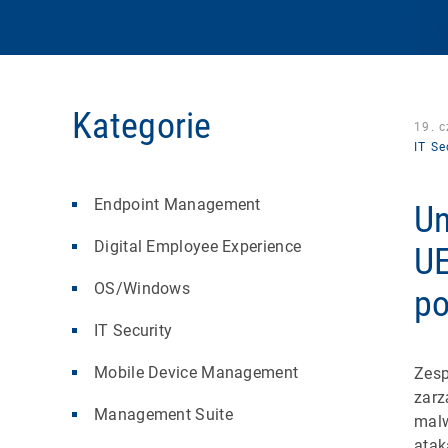
Kategorie
19. 
IT Se
Endpoint Management
Un
Digital Employee Experience
UE
OS/Windows
po
IT Security
Mobile Device Management
Zesp
zarz
Management Suite
malw
atak