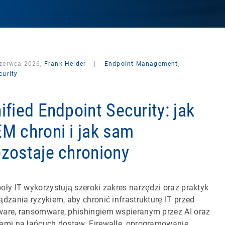
czerwca 2026,
Frank Heider
|
Endpoint Management,
curity
ified Endpoint Security: jak
M chroni i jak sam
zostaje chroniony
oły IT wykorzystują szeroki zakres narzędzi oraz praktyk
ądzania ryzykiem, aby chronić infrastrukturę IT przed
are, ransomware, phishingiem wspieranym przez AI oraz
ami na łańcuch dostaw. Firewalle, oprogramowanie