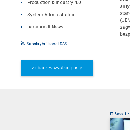
Production & Industry 4.0
anty
stan
System Administration
(UEM
baramundi News
zagw
bezp
Subskrybuj kanał RSS
Zobacz wszystkie posty
IT Security