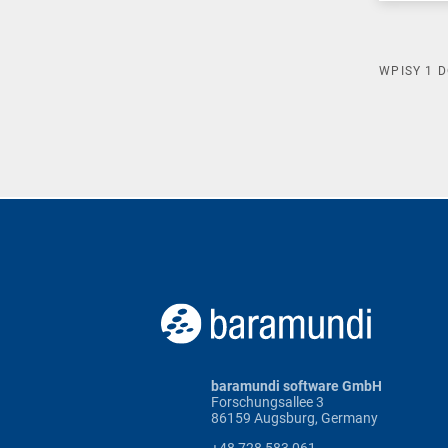
WPISY
1
D
baramundi software GmbH
Forschungsallee 3
86159 Augsburg, Germany
+48 728 583 061