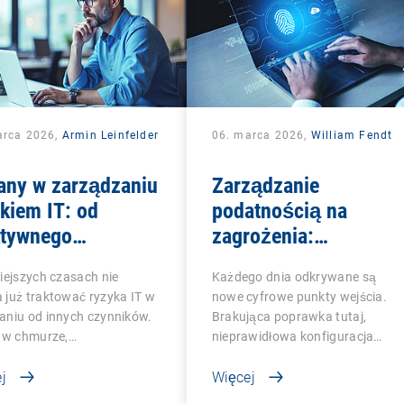
arca 2026,
Armin Leinfelder
06. marca 2026,
William Fendt
any w zarządzaniu
Zarządzanie
kiem IT: od
podatnością na
ktywnego
zagrożenia:
pieczeństwa do
wykrywanie luk w
iejszych czasach nie
Każdego dnia odkrywane są
owej
zabezpieczeniach,
już traktować ryzyka IT w
nowe cyfrowe punkty wejścia.
erenności
zanim zrobią to
aniu od innych czynników.
Brakująca poprawka tutaj,
atakujący
i w chmurze,…
nieprawidłowa konfiguracja…
j
Więcej