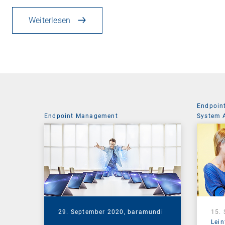
Weiterlesen
Endpoin
Endpoint Management
System 
29. September 2020,
baramundi
15.
Lein