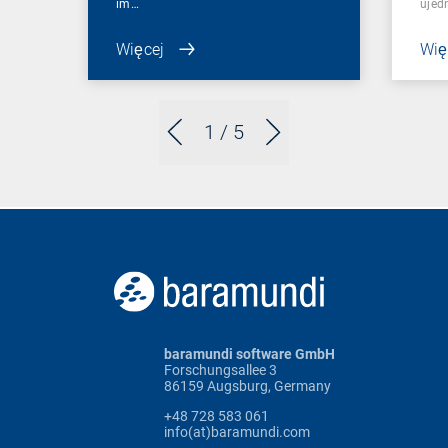
im…
ujed
Więcej
Wię
1
/ 5
baramundi software GmbH
Forschungsallee 3
86159 Augsburg, Germany
+48 728 583 061
info(at)baramundi.com