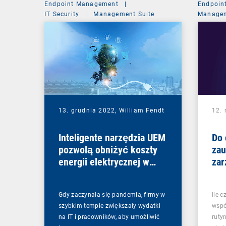
Endpoint Management
|
Endpoin
IT Security
|
Management Suite
Managem
13. grudnia 2022,
William Fendt
12.
Inteligente narzędzia UEM
Do 
pozwolą obniżyć koszty
za
energii elektrycznej w
zar
przedsiębiorstwach
ko
Gdy zaczynała się pandemia, firmy w
Ile 
szybkim tempie zwiększały wydatki
wspó
na IT i pracowników, aby umożliwić
ruty