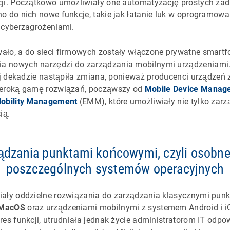
cji. Początkowo umożliwiały one automatyzację prostych za
o do nich nowe funkcje, takie jak łatanie luk w oprogramowa
 cyberzagrożeniami.
ło, a do sieci firmowych zostały włączone prywatne smartfon
 nowych narzędzi do zarządzania mobilnymi urządzeniami.
iej dekadzie nastąpiła zmiana, ponieważ producenci urządzeń
zeroką gamę rozwiązań, począwszy od
Mobile Device Manag
Mobility Management
(EMM), które umożliwiały nie tylko zarz
ią.
ądzania punktami końcowymi, czyli osobne
poszczególnych systemów operacyjnych
iały oddzielne rozwiązania do zarządzania klasycznymi pun
 MacOS
oraz urządzeniami mobilnymi z systemem Android i iO
res funkcji, utrudniała jednak życie administratorom IT odp