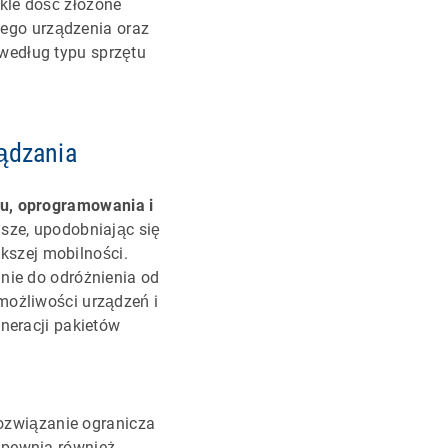
kle dość złożone
ącego urządzenia oraz
według typu sprzętu
ądzania
tu, oprogramowania i
jsze, upodobniając się
kszej mobilności.
 nie do odróżnienia od
możliwości urządzeń i
eneracji pakietów
ozwiązanie ogranicza
apewnia również