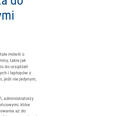
ta do
ymi
tale mówili o
miny, takie jak
iu do urządzeń
ych i laptopów z
jeśli nie jedynym,
, administratorzy
ońcowymi, które
lowania aż do