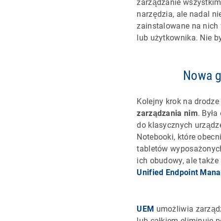
zarządzanie wszystkimi
narzędzia, ale nadal ni
zainstalowane na nich
lub użytkownika. Nie by
Nowa g
Kolejny krok na drodz
zarządzania nim
. Była
do klasycznych urządz
Notebooki, które obecn
tabletów wyposażonych 
ich obudowy, ale także
Unified Endpoint Man
UEM
umożliwia zarząd
lub całkiem eliminuje 