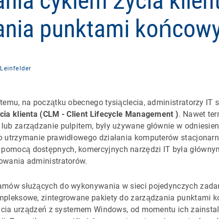
nia cyklem życia klien
ania punktami końcow
Leinfelder
temu, na początku obecnego tysiąclecia, administratorzy IT s
cia klienta (CLM -
Client Lifecycle Management
)
. Nawet ter
lub zarządzanie pulpitem, były używane głównie w odniesien
o utrzymanie prawidłowego działania komputerów stacjonarn
omocą dostępnych, komercyjnych narzędzi IT była głównym, 
owania administratorów.
amów służących do wykonywania w sieci pojedynczych zadań
mpleksowe, zintegrowane pakiety do zarządzania punktami k
 życia urządzeń z systemem Windows, od momentu ich zainsta