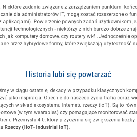
e
. Niektóre zadania związane z zarządzaniem punktami końco
znie dla administratorów IT, mogą zostać rozszerzone o f
 z aplikacjami). Powierzenie pewnych zadań użytkownikom je
encji technologicznych - niektórzy z nich bardzo dobrze zna
ch jak komputery domowe, czy routery wi-fi. Jednocześnie ope
iane przez hybrydowe formy, które zwiększają użyteczność 
Historia lubi się powtarzać
iśmy w ciągu ostatniej dekady w przypadku klasycznych kom
yć jako inspiracja. Obecnie do naszego życia trafia coraz w
ących w skład ekosystemu Internetu rzeczy (IoT). Są to równi
ortowe (w tym wearables) czy pomagające monitorować stan
 trend Przemysłu 4.0, który przyczynia się zwiększenia liczb
u Rzeczy (IIoT
-
Industrial IoT).