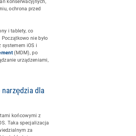
dań konserwacyjnych,
niu, ochrona przed
y i tablety, co
 Początkowo nie było
 z systemem iOS i
ement
(MDM), po
ądzanie urządzeniami,
 narzędzia dla
ktami końcowymi z
S. Taka specjalizacja
owiedzialnym za