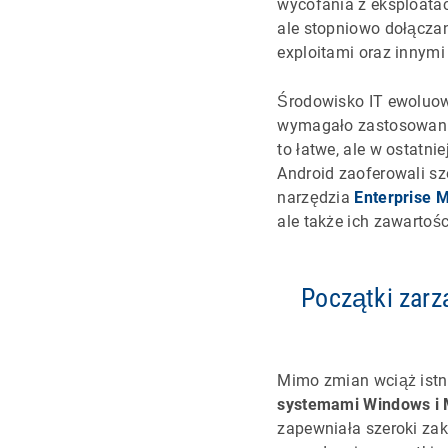
wycofania z eksploata
ale stopniowo dołączan
exploitami oraz innymi
Środowisko IT ewoluowa
wymagało zastosowania
to łatwe, ale w ostatn
Android zaoferowali s
narzędzia
Enterprise 
ale także ich zawartośc
Początki zarz
Mimo zmian wciąż istn
systemami Windows i
zapewniała szeroki zak