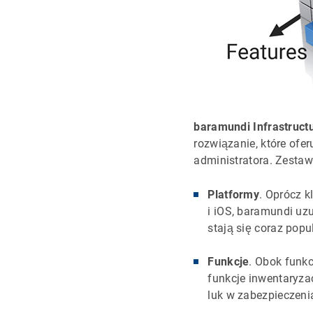
baramundi Infrastruct
rozwiązanie, które ofer
administratora. Zestaw
Platformy
. Oprócz k
i iOS, baramundi uz
stają się coraz popu
Funkcje
. Obok funkc
funkcje inwentaryzac
luk w zabezpieczeni