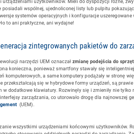
 urządzeniami użytkowników. Mieli do dyspozycji różne, zwy
e posiadali wspólnej, ujednoliconej listy lub pulpitu pokazuj
 wersje systemów operacyjnych i konfiguracje uszeregowane 
ło to ani praktyczne, ani wydajne!
eneracja zintegrowanych pakietów do zarz
e ewolucji narzędzi UEM oznaczał
zmianę podejścia do
sprzę
 ona konieczna, ponieważ smartfony stawały się inteligentnie
eń komputerowych, a same komputery podążały w stronę wię
ie przekształcają się w hybrydowe formy urządzeń, są prawie
w dodatkowe klawiatury. Rozwinęły się i zmieniły nie tylko 
 interfejsy zarządzania, co utorowało drogę dla najnowszej g
agement
(UEM).
zanie wszystkimi urządzeniami końcowymi użytkowników. R
potrzebę stosowania oddzielnych narzędzi do zarządzania. Z