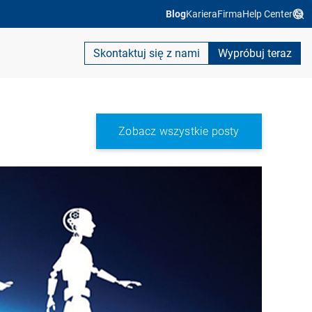
Blog
Kariera
Firma
Help Center
Skontaktuj się z nami
Wypróbuj teraz
Zobacz wszystkie posty