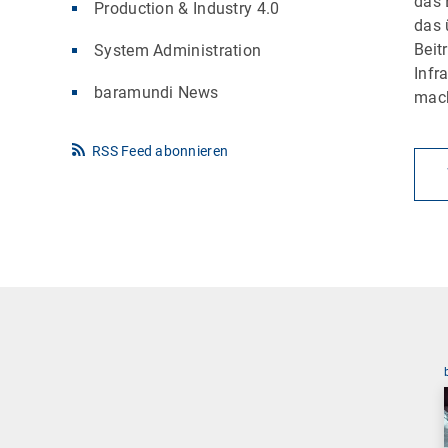
das 
Production & Industry 4.0
das 
Beit
System Administration
Infr
baramundi News
mac
RSS Feed abonnieren