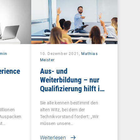
rmin
10. Dezember 2021,
Mathias
Meister
erience
Aus- und
Weiterbildung – nur
Qualifizierung hilft im
Wettbewerb
Sie alle kennen bestimmt den
illionen
alten Witz, bei dem der
 Auspacken
Technikvorstand fordert: „Wir
st…
müssen unsere…
Weiterlesen