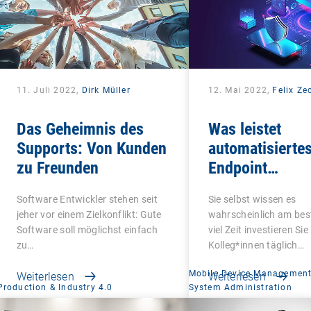
11. Juli 2022,
Dirk Müller
12. Mai 2022,
Felix Ze
Das Geheimnis des
Was leistet
Supports: Von Kunden
automatisierte
zu Freunden
Endpoint
Management?
Software Entwickler stehen seit
Sie selbst wissen es
jeher vor einem Zielkonflikt: Gute
wahrscheinlich am bes
Software soll möglichst einfach
viel Zeit investieren Sie
zu…
Kolleg*innen täglich…
Mobile Device Managemen
Weiterlesen
Weiterlesen
Production & Industry 4.0
System Administration