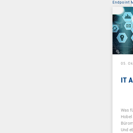
Endpoint
05. O
IT 
Was fü
Hobel 
Bürom
Und e