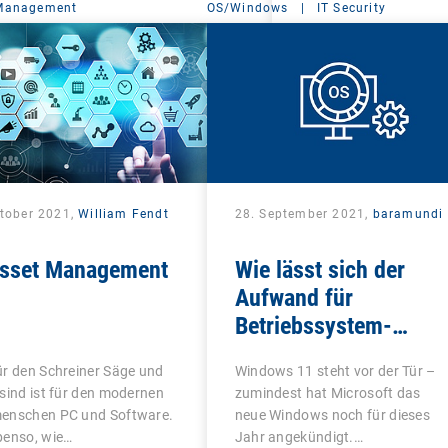
 Management
OS/Windows
|
IT Security
ktober 2021,
William Fendt
28. September 2021,
baramundi
Asset Management
Wie lässt sich der
Aufwand für
Betriebssystem-
Updates minimieren?
r den Schreiner Säge und
Windows 11 steht vor der Tür –
sind ist für den modernen
zumindest hat Microsoft das
enschen PC und Software.
neue Windows noch für dieses
benso, wie…
Jahr angekündigt.…