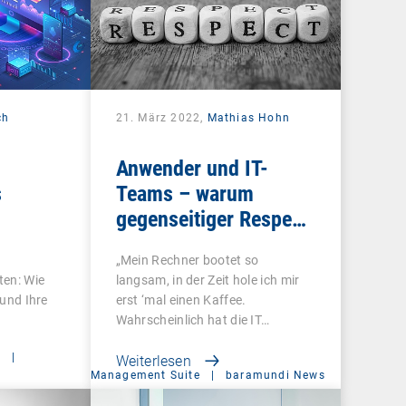
ch
21. März 2022,
Mathias Hohn
Anwender und IT-
s
Teams – warum
gegenseitiger Respekt
so wichtig ist
„Mein Rechner bootet so
ten: Wie
langsam, in der Zeit hole ich mir
 und Ihre
erst ‘mal einen Kaffee.
Wahrscheinlich hat die IT…
t
|
Weiterlesen
Management Suite
|
baramundi News