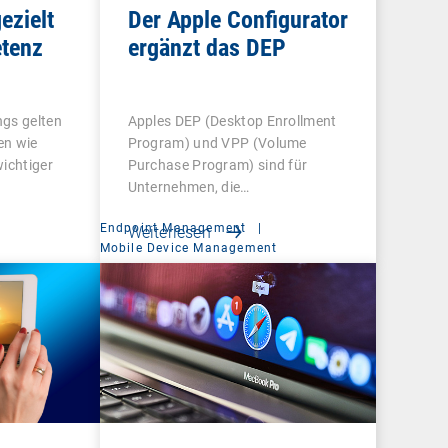
ezielt
Der Apple Configurator
tenz
ergänzt das DEP
ngs gelten
Apples DEP (Desktop Enrollment
en wie
Program) und VPP (Volume
wichtiger
Purchase Program) sind für
Unternehmen, die…
Endpoint Management
|
Weiterlesen
t
Mobile Device Management