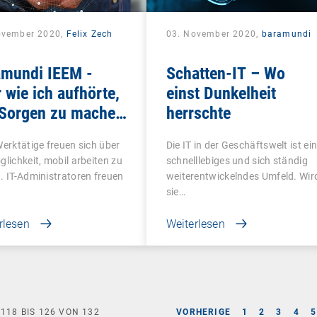
ovember 2020,
Felix Zech
03. November 2020,
baramundi
amundi IEEM -
Schatten-IT – Wo
 wie ich aufhörte,
einst Dunkelheit
 Sorgen zu machen
herrschte
das Mobile Office
Werktätige freuen sich über
Die IT in der Geschäftswelt ist ei
te
glichkeit, mobil arbeiten zu
schnelllebiges und sich ständig
. IT-Administratoren freuen
weiterentwickelndes Umfeld. Wir
sie…
rlesen
Weiterlesen
E
118
BIS
126
VON
132
VORHERIGE
1
2
3
4
5