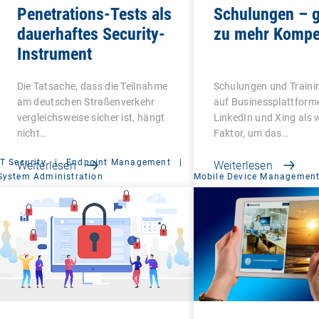
Penetrations-Tests als
Schulungen – g
dauerhaftes Security-
zu mehr Kompe
Instrument
Die Tatsache, dass die Teilnahme
Schulungen und Traini
am deutschen Straßenverkehr
auf Businessplattform
vergleichsweise sicher ist, hängt
LinkedIn und Xing als 
nicht…
Faktor, um das…
IT Security
|
Endpoint Management
|
Weiterlesen
Weiterlesen
System Administration
Mobile Device Managemen