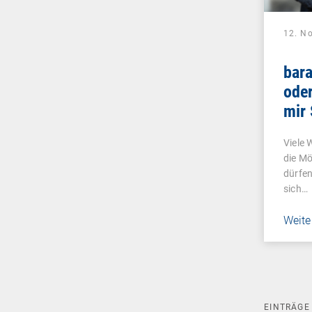
12. N
bar
oder
mir
und 
Viele 
lieb
die Mö
dürfen
sich…
Weite
EINTRÄG