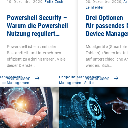
10. Dezember 2020,
Felix Zech
08. Dezember 2020,
A
Leinfelder
Powershell Security –
Drei Optionen
Warum die Powershell
für passendes 
Nutzung reguliert
Device Manage
werden sollte
Powershell ist ein zentraler
Mobilgeräte (Smartph
Bestandteil, um Unternehmen
Tablets) können im U
effizient zu administrieren. Viele
auf unterschiedliche A
dieser Dienste…
werden. Sich…
 Management
|
Endpoint Management
|
Weiterlesen
Weiterlesen
vice Management
Management Suite