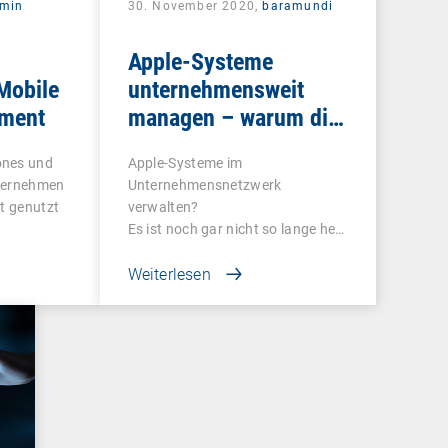
rmin
30. November 2020,
baramundi
Apple-Systeme
Mobile
unternehmensweit
ment
managen – warum die
Nutzung von DEP und
ones und
Apple-Systeme im
VPP sinnvoll ist
nternehmen
Unternehmensnetzwerk
rt genutzt
verwalten?
Es ist noch gar nicht so lange her,
dass…
Weiterlesen