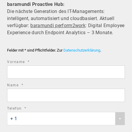
baramundi Proactive Hub:
Die nächste Generation des IT-Managements:
intelligent, automatisiert und cloudbasiert. Aktuell
verfügbar:
baramundi perform2work
: Digital Employee
Experience durch Endpoint Analytics – 3 Monate.
Felder mit * sind Pflichtfelder. Zur
Datenschutzerklärung
.
required
Vorname
*
field
required
Name
*
field
required
Telefon
*
Phone
field
+ 1
country
code