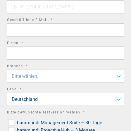
Phone
number
required
Geschäftliche E-Mail
*
field
required
Firma
*
field
required
Branche
*
field
Bitte wählen...
required
Land
*
field
Deutschland
required
Bitte gewünschte Testversion wählen
*
field
baramundi Management Suite – 30 Tage
baramundi Proactive Hub – 3 Monate