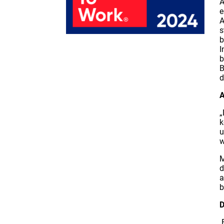
A
e
A
s
b
I
b
B
d
A
„
k
u
w
M
d
a
b
D
B