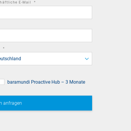
required
häftliche E-Mail
*
field
required
d
*
field
utschland
baramundi Proactive Hub – 3 Monate