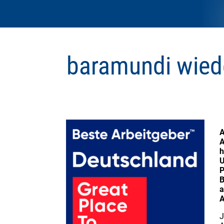
baramundi wiede
A
A
h
U
P
B
a
A
J