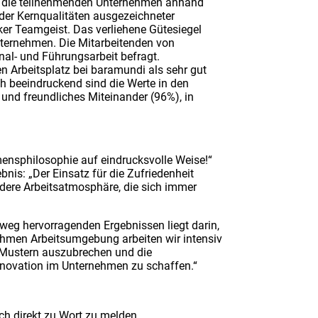
ft die teilnehmenden Unternehmen anhand
h der Kernqualitäten ausgezeichneter
ker Teamgeist. Das verliehene Gütesiegel
Unternehmen. Die Mitarbeitenden von
al- und Führungsarbeit befragt.
n Arbeitsplatz bei baramundi als sehr gut
h beeindruckend sind die Werte in den
und freundliches Miteinander (96%), in
nsphilosophie auf eindrucksvolle Weise!“
is: „Der Einsatz für die Zufriedenheit
ndere Arbeitsatmosphäre, die sich immer
weg hervorragenden Ergebnissen liegt darin,
nehmen Arbeitsumgebung arbeiten wir intensiv
n Mustern auszubrechen und die
nnovation im Unternehmen zu schaffen.“
ch direkt zu Wort zu melden.