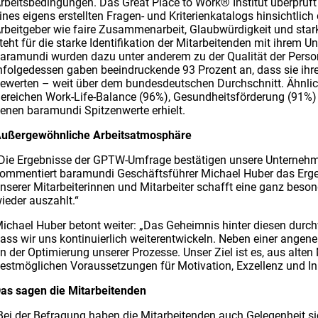
rbeitsbedingungen. Das Great Place to Work® Institut überprü
ines eigens erstellten Fragen- und Kriterienkatalogs hinsichtlic
rbeitgeber wie faire Zusammenarbeit, Glaubwürdigkeit und star
teht für die starke Identifikation der Mitarbeitenden mit ihrem 
aramundi wurden dazu unter anderem zu der Qualität der Person
nfolgedessen gaben beeindruckende 93 Prozent an, dass sie ihre
ewerten – weit über dem bundesdeutschen Durchschnitt. Ähnlic
ereichen Work-Life-Balance (96%), Gesundheitsförderung (91%) 
enen baramundi Spitzenwerte erhielt.
ußergewöhnliche Arbeitsatmosphäre
Die Ergebnisse der GPTW-Umfrage bestätigen unsere Unternehme
ommentiert baramundi Geschäftsführer Michael Huber das Ergebn
nserer Mitarbeiterinnen und Mitarbeiter schafft eine ganz beso
ieder auszahlt.“
ichael Huber betont weiter: „Das Geheimnis hinter diesen durch
ass wir uns kontinuierlich weiterentwickeln. Neben einer ange
n der Optimierung unserer Prozesse. Unser Ziel ist es, aus alte
estmöglichen Voraussetzungen für Motivation, Exzellenz und I
as sagen die Mitarbeitenden
ei der Befragung haben die Mitarbeitenden auch Gelegenheit si