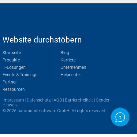
Website durchstöbern
Startseite
Blog
Produkte
Karriere
IT-Lösungen
Unternehmen
Events & Trainings
Helpcenter
Partner
Ressourcen
Impressum
|
Datenschutz
|
AGB
|
Barrierefreiheit
|
Gender-
Hinweis
© 2026 baramundi software GmbH. All rights reserved.