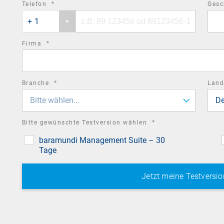
required
Telefon
*
Gesc
Phone
Phone
field
+ 1
country
number
code
required
Firma
*
field
required
Branche
*
Lan
field
Bitte wählen...
De
required
Bitte gewünschte Testversion wählen
*
field
baramundi Management Suite – 30
Tage