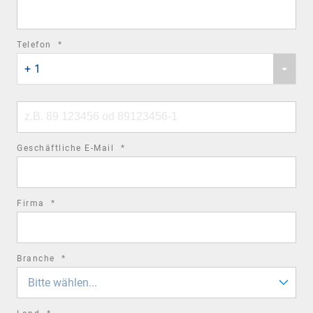
field
required
Telefon
*
Phone
field
+ 1
country
code
Phone
number
required
Geschäftliche E-Mail
*
field
required
Firma
*
field
required
Branche
*
field
Bitte wählen...
required