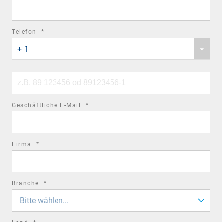
field
required
Telefon
*
Phone
field
+ 1
country
code
Phone
number
required
Geschäftliche E-Mail
*
field
required
Firma
*
field
required
Branche
*
field
Bitte wählen...
required