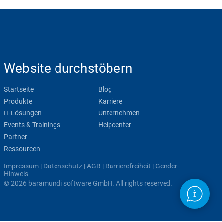
Website durchstöbern
Startseite
Blog
Produkte
Karriere
IT-Lösungen
Unternehmen
Events & Trainings
Helpcenter
Partner
Ressourcen
Impressum
|
Datenschutz
|
AGB
|
Barrierefreiheit
|
Gender-
Hinweis
© 2026 baramundi software GmbH. All rights reserved.