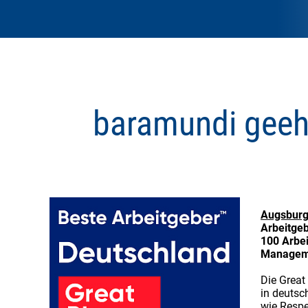
baramundi geehr
Augsburg
Arbeitgeb
100 Arbei
Managemen
Die Great
in deutsc
wie Respe