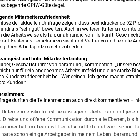
das begehrte GPtW-Gütesiegel.
gende Mitarbeiterzufriedenheit
nisse der aktuellen Umfrage zeigen, dass beeindruckende 92 Pro
undi als “sehr gut” bewerten. Auch in weiteren Kriterien konnte
 die Arbeitsweise als fair, unabhängig von Herkunft, Geschlecht 
raft Fehler als Lernchancen sieht und Vertrauen in ihre gute Arb
ng ihres Arbeitsplatzes sehr zufrieden.
Teamgeist und hohe Mitarbeiterbindung
uber, Geschäftsführer von baramundi, kommentiert: „Unsere bestä
nicht nur für ein angenehmes Arbeitsumfeld und eine starke B
en Kundenzufriedenheit bei. Wer seinen Job gerne macht, strahl
re Kunden.“
terstimmen:
frage durften die Teilnehmenden auch direkt kommentieren – hie
e Unternehmenskultur ist herausragend! Jeder kann mit jedem
. Direkte und offene Kommunikation durch alle Ebenen, bis h
sammenhalt im Team ist freundschaftlich und wirkt schon fam
 hatte schon einige Arbeitgeber in meinem Leben. baramundi is