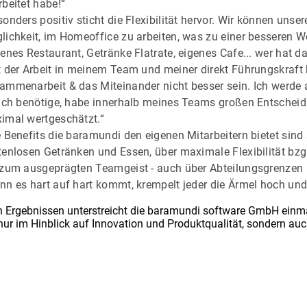
rbeitet habe!“
onders positiv sticht die Flexibilität hervor. Wir können unsere
lichkeit, im Homeoffice zu arbeiten, was zu einer besseren Wo
enes Restaurant, Getränke Flatrate, eigenes Cafe... wer hat d
t der Arbeit in meinem Team und meiner direkt Führungskraft b
ammenarbeit & das Miteinander nicht besser sein. Ich werde
 ich benötige, habe innerhalb meines Teams großen Entschei
imal wertgeschätzt.“
e Benefits die baramundi den eigenen Mitarbeitern bietet sin
tenlosen Getränken und Essen, über maximale Flexibilität bzgl
 zum ausgeprägten Teamgeist - auch über Abteilungsgrenzen 
nn es hart auf hart kommt, krempelt jeder die Ärmel hoch und
n Ergebnissen unterstreicht die baramundi software GmbH einmal
 nur im Hinblick auf Innovation und Produktqualität, sondern auc