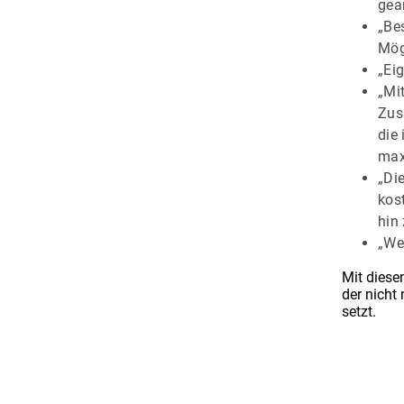
gea
„Bes
Mög
„Eig
„Mi
Zus
die
max
„Di
kos
hin
„We
Mit diese
der nicht
setzt.