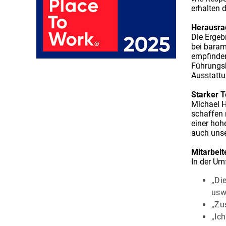
erhalten 
Herausra
Die Ergeb
bei baram
empfinden
Führungsk
Ausstattu
Starker 
Michael H
schaffen 
einer hoh
auch unse
Mitarbei
In der Um
„Di
usw
„Zu
„Ich