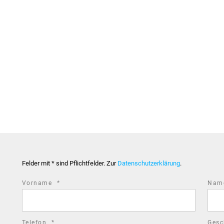
Felder mit * sind Pflichtfelder. Zur
Datenschutzerklärung
.
required
Vorname
*
Na
field
required
Telefon
*
Gesc