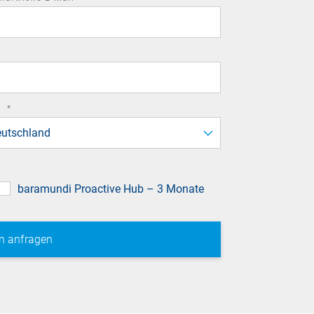
field
required
d
*
field
utschland
baramundi Proactive Hub – 3 Monate