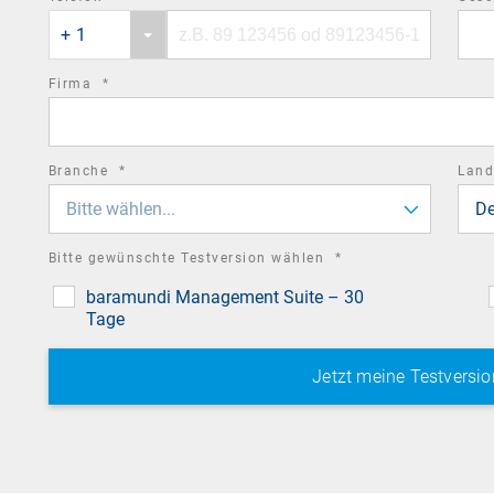
Phone
Phone
field
+ 1
country
number
code
required
Firma
*
field
required
Branche
*
Lan
field
Bitte wählen...
De
required
Bitte gewünschte Testversion wählen
*
field
baramundi Management Suite – 30
Tage