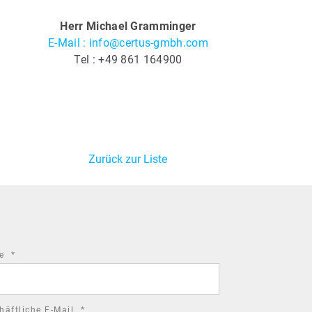
Herr Michael Gramminger
E-Mail : info@certus-gmbh.com
Tel : +49 861 164900
Zurück zur Liste
required
me
*
field
required
häftliche E-Mail
*