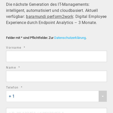
Die nächste Generation des IT-Managements:
intelligent, automatisiert und cloudbasiert. Aktuell
verfügbar:
baramundi perform2work
: Digital Employee
Experience durch Endpoint Analytics – 3 Monate.
Felder mit * sind Pflichtfelder. Zur
Datenschutzerklärung
.
required
Vorname
*
field
required
Name
*
field
required
Telefon
*
Phone
field
+ 1
country
code
Phone