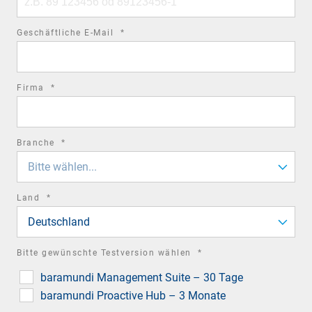
number
required
Geschäftliche E-Mail
*
field
required
Firma
*
field
required
Branche
*
field
Bitte wählen...
required
Land
*
field
Deutschland
required
Bitte gewünschte Testversion wählen
*
field
baramundi Management Suite – 30 Tage
baramundi Proactive Hub – 3 Monate