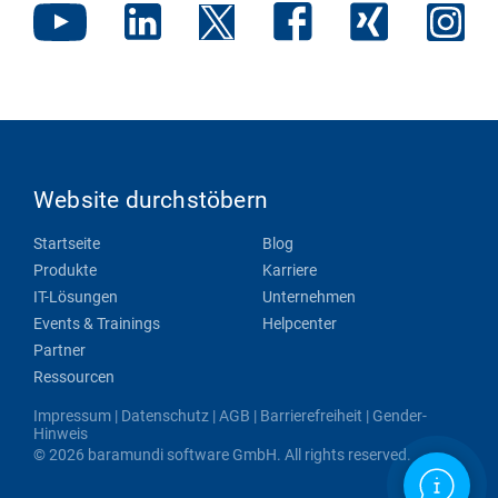
Website durchstöbern
Startseite
Blog
Produkte
Karriere
IT-Lösungen
Unternehmen
Events & Trainings
Helpcenter
Partner
Ressourcen
Impressum
|
Datenschutz
|
AGB
|
Barrierefreiheit
|
Gender-
Hinweis
© 2026 baramundi software GmbH. All rights reserved.