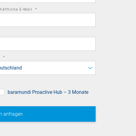
required
häftliche E-Mail
*
field
required
d
*
field
utschland
baramundi Proactive Hub – 3 Monate