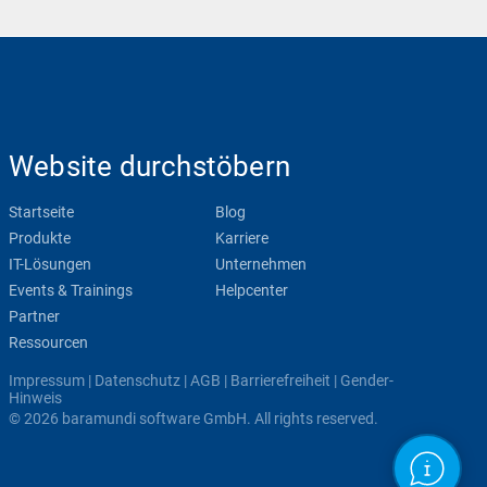
Website durchstöbern
Startseite
Blog
Produkte
Karriere
IT-Lösungen
Unternehmen
Events & Trainings
Helpcenter
Partner
Ressourcen
Impressum
|
Datenschutz
|
AGB
|
Barrierefreiheit
|
Gender-
Hinweis
© 2026 baramundi software GmbH. All rights reserved.