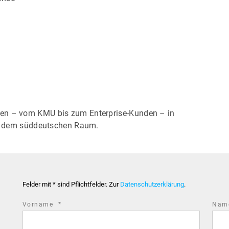
ßen – vom KMU bis zum Enterprise-Kunden – in
und dem süddeutschen Raum.
Felder mit * sind Pflichtfelder. Zur
Datenschutzerklärung
.
required
Vorname
*
Na
field