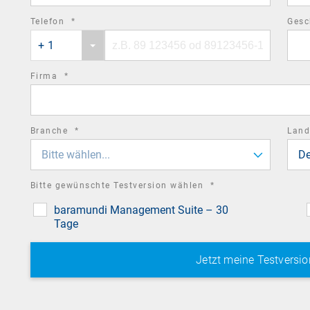
required
Telefon
*
Gesc
Phone
Phone
field
+ 1
country
number
code
required
Firma
*
field
required
Branche
*
Lan
field
Bitte wählen...
De
required
Bitte gewünschte Testversion wählen
*
field
baramundi Management Suite – 30
Tage