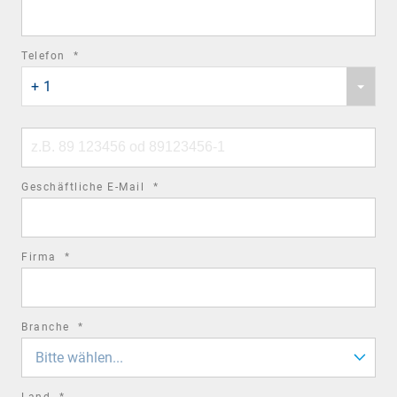
field
required
Telefon
*
Phone
field
+ 1
country
code
Phone
number
required
Geschäftliche E-Mail
*
field
required
Firma
*
field
required
Branche
*
field
Bitte wählen...
required
Land
*