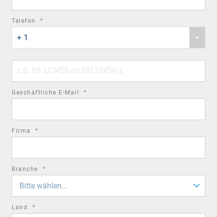
required
Telefon
*
Phone
field
+ 1
country
code
Phone
number
required
Geschäftliche E-Mail
*
field
required
Firma
*
field
required
Branche
*
field
Bitte wählen...
required
Land
*