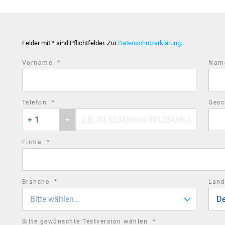
Felder mit * sind Pflichtfelder. Zur
Datenschutzerklärung
.
required
Vorname
*
Na
field
required
Telefon
*
Gesc
Phone
Phone
field
+ 1
country
number
code
required
Firma
*
field
required
Branche
*
Lan
field
Bitte wählen...
De
required
Bitte gewünschte Testversion wählen
*