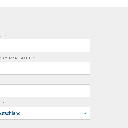
required
me
*
field
required
häftliche E-Mail
*
field
required
d
*
field
utschland