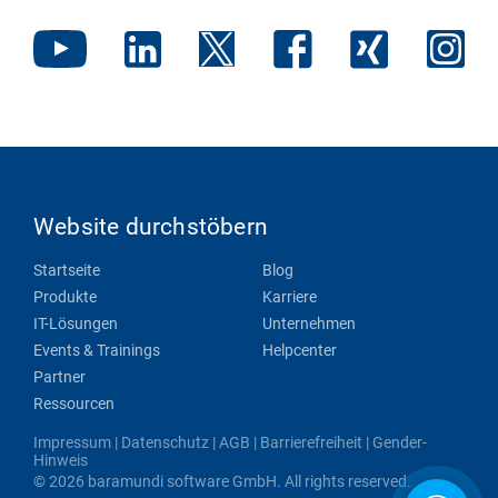
Website durchstöbern
Startseite
Blog
Produkte
Karriere
IT-Lösungen
Unternehmen
Events & Trainings
Helpcenter
Partner
Ressourcen
Impressum
|
Datenschutz
|
AGB
|
Barrierefreiheit
|
Gender-
Hinweis
© 2026 baramundi software GmbH. All rights reserved.