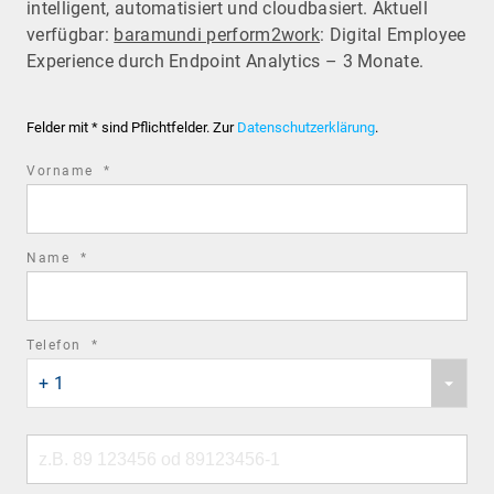
intelligent, automatisiert und cloudbasiert. Aktuell
verfügbar:
baramundi perform2work
: Digital Employee
Experience durch Endpoint Analytics – 3 Monate.
Felder mit * sind Pflichtfelder. Zur
Datenschutzerklärung
.
required
Vorname
*
field
required
Name
*
field
required
Telefon
*
Phone
field
+ 1
country
code
Phone
number