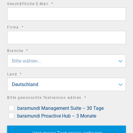
required
Geschäftliche E-Mail
*
field
required
Firma
*
field
required
Branche
*
field
Bitte wählen...
required
Land
*
field
Deutschland
required
Bitte gewünschte Testversion wählen
*
field
baramundi Management Suite – 30 Tage
baramundi Proactive Hub – 3 Monate