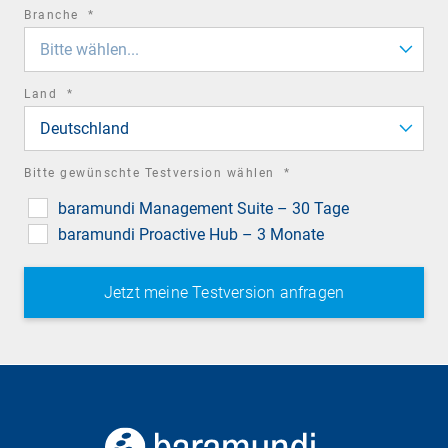
required
Branche
*
field
Bitte wählen...
required
Land
*
field
Deutschland
required
Bitte gewünschte Testversion wählen
*
field
baramundi Management Suite – 30 Tage
baramundi Proactive Hub – 3 Monate