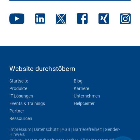
Website durchstöbern
Startseite
Blog
Produkte
Karriere
IT-Lösungen
Unternehmen
Events & Trainings
Helpcenter
Partner
Ressourcen
Impressum
|
Datenschutz
|
AGB
|
Barrierefreiheit
|
Gender-
Hinweis