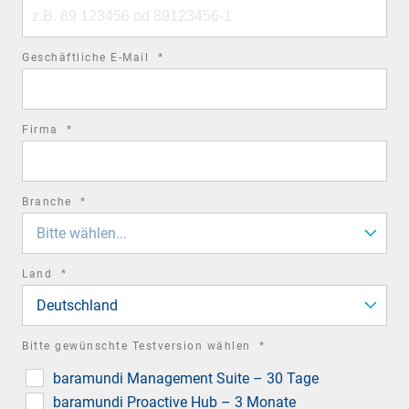
Phone
number
required
Geschäftliche E-Mail
*
field
required
Firma
*
field
required
Branche
*
field
Bitte wählen...
required
Land
*
field
Deutschland
required
Bitte gewünschte Testversion wählen
*
field
baramundi Management Suite – 30 Tage
baramundi Proactive Hub – 3 Monate