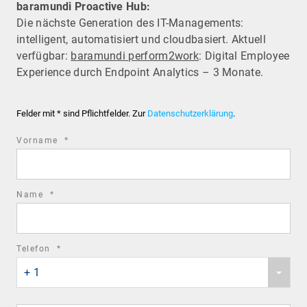
baramundi Proactive Hub:
Die nächste Generation des IT-Managements:
intelligent, automatisiert und cloudbasiert. Aktuell
verfügbar:
baramundi perform2work
: Digital Employee
Experience durch Endpoint Analytics – 3 Monate.
Felder mit * sind Pflichtfelder. Zur
Datenschutzerklärung
.
required
Vorname
*
field
required
Name
*
field
required
Telefon
*
Phone
field
+ 1
country
code