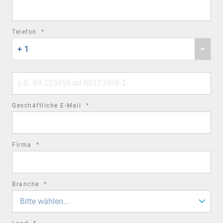
field
required
Telefon
*
Phone
field
+ 1
country
code
Phone
number
required
Geschäftliche E-Mail
*
field
required
Firma
*
field
required
Branche
*
field
Bitte wählen...
required