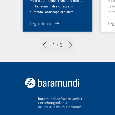
Molti dipartimenti IT operano oggi al
Molt
limite: requisiti di sicurezza in
gesti
aumento, landscape di sistemi…
pano
Leggi di più
Legg
1
/ 3
baramundi software GmbH
Forschungsallee 3
86159 Augsburg, Germany