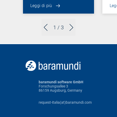
Leggi di più
Legg
1
/ 3
baramundi software GmbH
Forschungsallee 3
86159 Augsburg, Germany
request-italia(at)baramundi.com