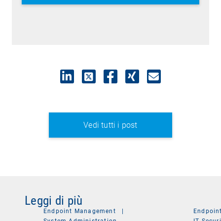
Vedi tutti i post
Leggi di più
Endpoint Management
|
Endpoin