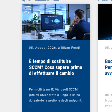
System Administration
IT Secur
05. August 2026,
William Fendt
05.
È tempo di sostituire
Boo
SCCM? Cosa sapere prima
Per
di effettuare il cambio
avv
Per molti team IT, Microsoft SCCM
(ora MECM) è stato a lungo la spina
Un la
dorsale della gestione degli endpoint.
bloc
…
impr