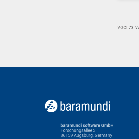
VOCI
73
V
baramundi software GmbH
Forschungsallee 3
86159 Augsburg, Germany