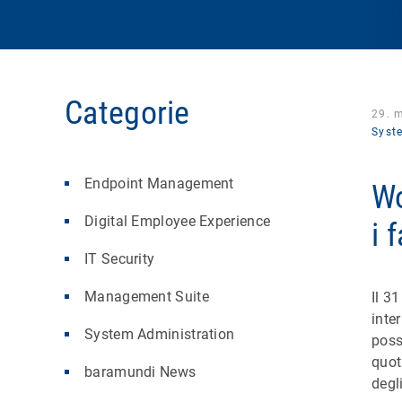
Categorie
29. 
Syst
Endpoint Management
Wo
Digital Employee Experience
i 
IT Security
Management Suite
Il 3
inte
System Administration
poss
quot
baramundi News
degl