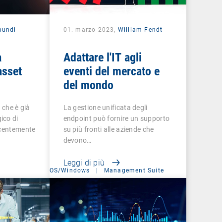
mundi
01. marzo 2023,
William Fendt
a
Adattare l'IT agli
asset
eventi del mercato e
del mondo
, che è già
La gestione unificata degli
ico di
endpoint può fornire un supporto
ecentemente
su più fronti alle aziende che
devono…
Leggi di più
OS/Windows
|
Management Suite