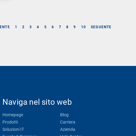
ENTE
1
2
3
4
5
6
7
8
9
10
SEGUENTE
Naviga nel sito web
Homepage
Blog
Prodotti
Carriera
Soluzioni IT
Azienda