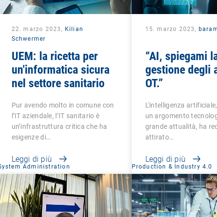
22. marzo 2023,
Kilian
15. marzo 2023,
bara
Schwermer
UEM: la ricetta per
“AI, spiegami l
un'informatica sicura
gestione degli 
nel settore sanitario
OT.”
Pur avendo molto in comune con
L'intelligenza artificiale
l’IT aziendale, l’IT sanitario è
un argomento tecnolog
un’infrastruttura critica che ha
grande attualità, ha r
esigenze di…
attirato…
Leggi di più
Leggi di più
System Administration
Production & Industry 4.0