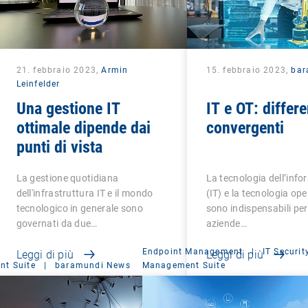
21. febbraio 2023,
Armin
15. febbraio 2023,
bar
Leinfelder
Una gestione IT
IT e OT: differ
ottimale dipende dai
convergenti
punti di vista
La gestione quotidiana
La tecnologia dell’inf
dell'infrastruttura IT e il mondo
(IT) e la tecnologia op
tecnologico in generale sono
sono indispensabili per
governati da due…
aziende…
Endpoint Management
|
IT Securit
Leggi di più
Leggi di più
t Suite
|
baramundi News
Management Suite