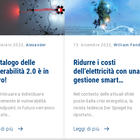
bbraio 2023,
Alexander
13. dicembre 2022,
William Fend
k
atalogo delle
Ridurre i costi
erabilità 2.0 è in
dell’elettricità con una
vo!
gestione smart
dell’energia
ntinuare a individuare
Nel contesto delle attuali sfide
cemente le vulnerabilità
poste dalla crisi energetica, la
endpoint, in futuro verranno
rivista tedesca Der Spiegel ha
tate…
riportato…
 di più
Leggi di più