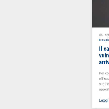
06. fe
Haug
Il c
vuln
arri
Per co
effica
sugli 
appor
Leggi