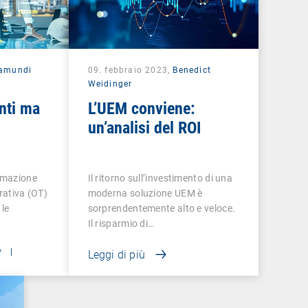
amundi
09. febbraio 2023,
Benedict
Weidinger
enti ma
L’UEM conviene:
un’analisi del ROI
ormazione
Il ritorno sull’investimento di una
erativa (OT)
moderna soluzione UEM è
 le
sorprendentemente alto e veloce.
Il risparmio di…
y
|
Leggi di più