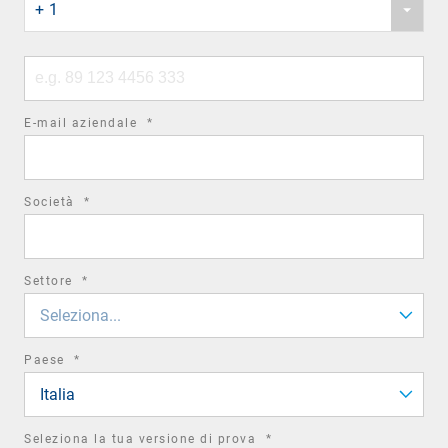
+ 1
country
code
Phone
number
required
E-mail aziendale
*
field
required
Società
*
field
required
Settore
*
field
Seleziona...
required
Paese
*
field
Italia
required
Seleziona la tua versione di prova
*