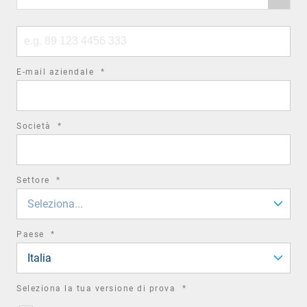
code
Phone
number
required
E-mail aziendale
*
field
required
Società
*
field
required
Settore
*
field
Seleziona...
required
Paese
*
field
Italia
required
Seleziona la tua versione di prova
*
field