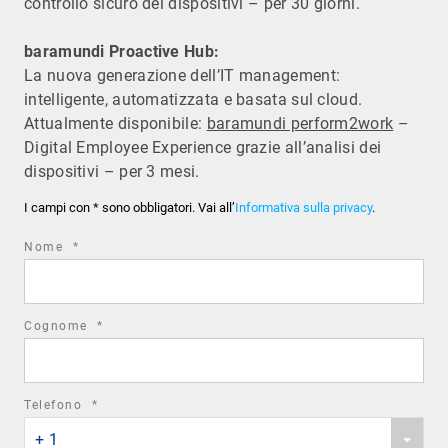
controllo sicuro dei dispositivi – per 30 giorni.
baramundi Proactive Hub:
La nuova generazione dell’IT management:
intelligente, automatizzata e basata sul cloud.
Attualmente disponibile:
baramundi perform2work
–
Digital Employee Experience grazie all’analisi dei
dispositivi – per 3 mesi.
I campi con * sono obbligatori. Vai all’
Informativa sulla privacy
.
required
Nome
*
field
required
Cognome
*
field
required
Telefono
*
Phone
field
+ 1
country