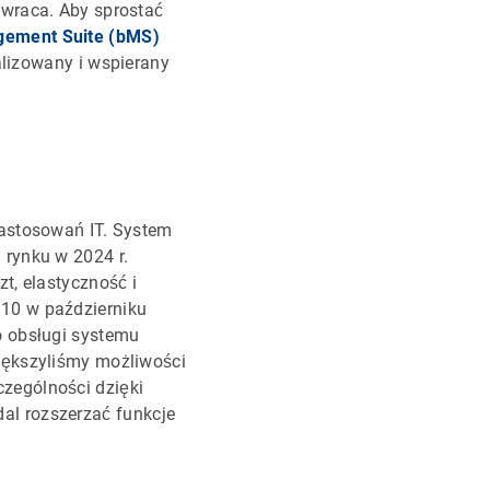
owraca. Aby sprostać
ement Suite (bMS)
alizowany i wspierany
zastosowań IT. System
 rynku w 2024 r.
t, elastyczność i
10 w październiku
o obsługi systemu
iększyliśmy możliwości
zególności dzięki
al rozszerzać funkcje