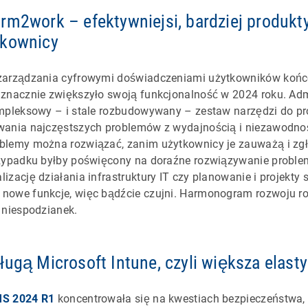
rm2work – efektywniejsi, bardziej produkty
tkownicy
 zarządzania cyfrowymi doświadczeniami użytkowników końc
 znacznie zwiększyło swoją funkcjonalność w 2024 roku. Adm
ompleksowy – i stale rozbudowywany – zestaw narzędzi do p
wania najczęstszych problemów z wydajnością i niezawodno
blemy można rozwiązać, zanim użytkownicy je zauważą i zgł
rzypadku byłby poświęcony na doraźne rozwiązywanie probl
zację działania infrastruktury IT czy planowanie i projekty s
nowe funkcje, więc bądźcie czujni. Harmonogram rozwoju 
 niespodzianek.
ługą Microsoft Intune, czyli większa elast
S 2024 R1
koncentrowała się na kwestiach bezpieczeństwa