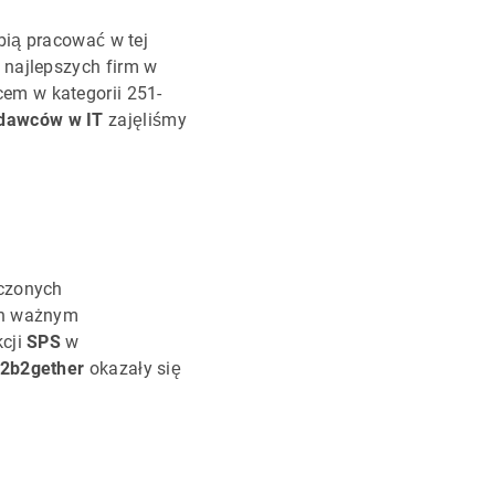
bią pracować w tej
 najlepszych firm w
em w kategorii 251-
odawców w IT
zajęliśmy
oczonych
ch ważnym
kcji
SPS
w
2b2gether
okazały się