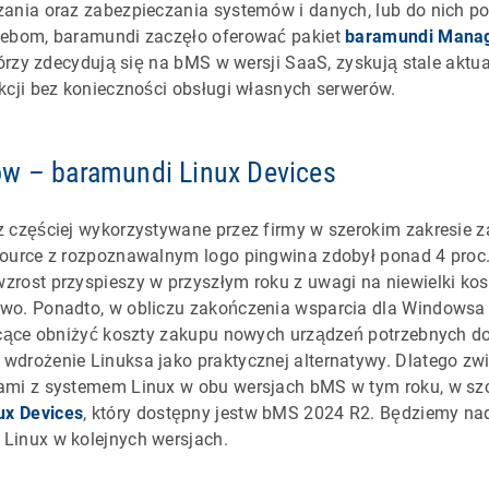
zania oraz zabezpieczania systemów i danych, lub do nich p
zebom, baramundi zaczęło oferować pakiet
baramundi Manag
tórzy zdecydują się na bMS w wersji SaaS, zyskują stale aktu
kcji bez konieczności obsługi własnych serwerów.
ów – baramundi Linux Devices
z częściej wykorzystywane przez firmy w szerokim zakresie 
ource z rozpoznawalnym logo pingwina zdobył ponad 4 proc.
rost przyspieszy w przyszłym roku z uwagi na niewielki kosz
wo. Ponadto, w obliczu zakończenia wsparcia dla Windowsa 
chcące obniżyć koszty zakupu nowych urządzeń potrzebnych d
wdrożenie Linuksa jako praktycznej alternatywy. Dlatego zw
ami z systemem Linux w obu wersjach bMS w tym roku, w szc
ux Devices
, który dostępny jestw bMS 2024 R2. Będziemy nad
Linux w kolejnych wersjach.