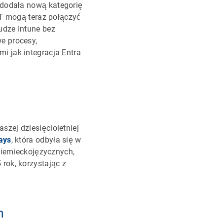
dodała nową kategorię
IT mogą teraz połączyć
udze Intune bez
e procesy,
i jak integracja Entra
zej dziesięcioletniej
ays
, która odbyła się w
 niemieckojęzycznych,
rok, korzystając z
n