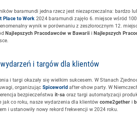
ików baramundi jedna rzecz jest niezaprzeczalna: bardzo lu
t Place to Work
2024 baramundi zajęło 6. miejsce wśród 100
fenomenalny wynik w porównaniu z zeszłorocznym 12. miejsc
ród
Najlepszych Pracodawców w Bawarii
i
Najlepszych Prac
sce.
wydarzeń i targów dla klientów
enia i targi okazały się wielkim sukcesem. W Stanach Zjedn
uwagi, organizując
Spiceworld
after-show party. W Niemcze
erencja bezpieczeństwa
it-sa
oraz targi automatyzacji produ
 jak co roku, nasze wydarzenia dla klientów
come2gether
i
b
m i ustanowiły nowy rekord frekwencji w 2024 roku.