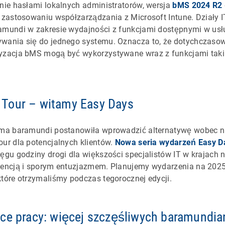
anie hasłami lokalnych administratorów, wersja
bMS 2024 R2
i zastosowaniu współzarządzania z Microsoft Intune. Działy 
ramundi w zakresie wydajności z funkcjami dostępnymi w usł
ywania się do jednego systemu. Oznacza to, że dotychczasow
yzacja bMS mogą być wykorzystywane wraz z funkcjami takim
Tour – witamy Easy Days
rma baramundi postanowiła wprowadzić alternatywę wobec nas
our dla potencjalnych klientów.
Nowa seria wydarzeń Easy D
ięgu godziny drogi dla większości specjalistów IT w krajach
wencją i sporym entuzjazmem. Planujemy wydarzenia na 2025 
które otrzymaliśmy podczas tegorocznej edycji.
ce pracy: więcej szczęśliwych baramundia