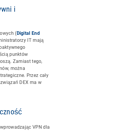
wni i
owych (
Digital End
inistratorzy IT mają
roaktywnego
ścią punktów
oszą. Zamiast tego,
emów, można
trategiczne. Przez cały
rozwiązań DEX ma w
yczność
, wprowadzając VPN dla