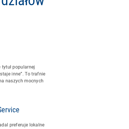
 działów
tytuł popularnej
staje inne”. To trafnie
y na naszych mocnych
Service
dal preferuje lokalne