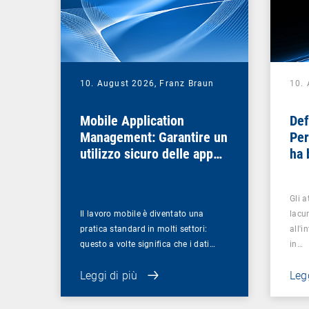
10. August 2026,
Franz Braun
10.
Mobile Application
Def
Management: Garantire un
Per
utilizzo sicuro delle app
ha 
nei processi aziendali
sem
Gli 
Il lavoro mobile è diventato una
lacu
pratica standard in molti settori:
all'i
questo a volte significa che i dati…
in…
Leggi di più
Legg