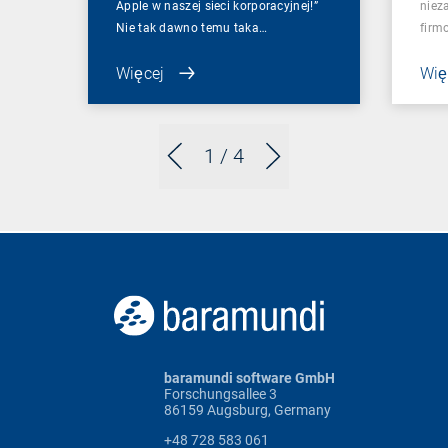
Apple w naszej sieci korporacyjnej!”
niez
Nie tak dawno temu taka…
firm
Więcej
Wię
1
/ 4
baramundi software GmbH
Forschungsallee 3
86159 Augsburg, Germany
+48 728 583 061