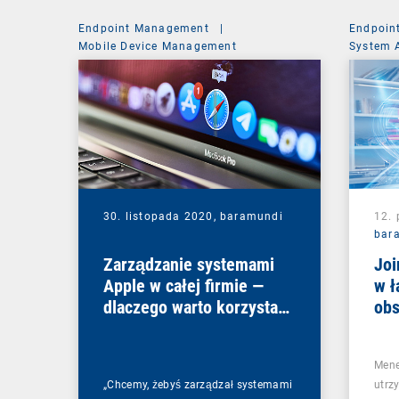
Endpoint Management
|
Endpoin
Mobile Device Management
System 
30. listopada 2020,
baramundi
12. 
bar
Zarządzanie systemami
Joi
Apple w całej firmie —
w ł
dlaczego warto korzystać
obs
z DEP i VPP?
Pro
Mene
„Chcemy, żebyś zarządzał systemami
utrz