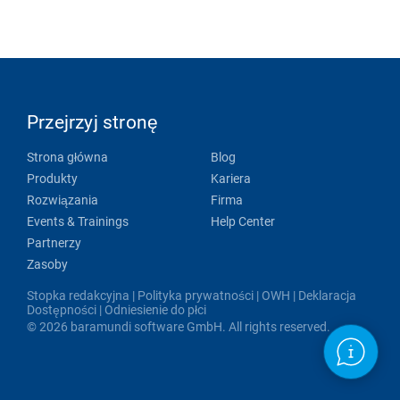
Przejrzyj stronę
Strona główna
Blog
Produkty
Kariera
Rozwiązania
Firma
Events & Trainings
Help Center
Partnerzy
Zasoby
Stopka redakcyjna
|
Polityka prywatności
|
OWH
|
Deklaracja
Dostępności
|
Odniesienie do płci
© 2026 baramundi software GmbH. All rights reserved.