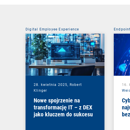
Digital Employee Experience
Endpoin
28. kwietnia 2025,
Robert
16. 
Klinger
Wei
Nowe spojrzenie na
Cy
transformację IT – z DEX
naj
jako kluczem do sukcesu
bez
pu