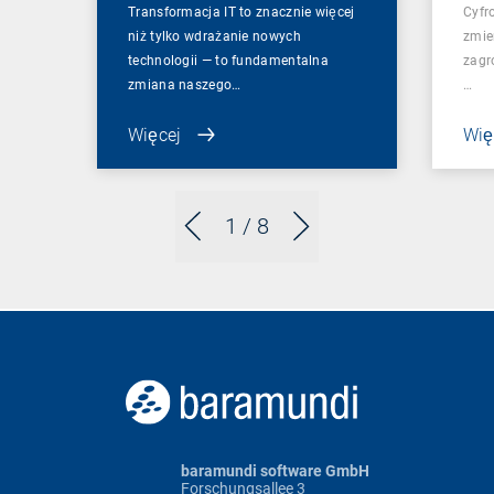
Transformacja IT to znacznie więcej
Cyfr
niż tylko wdrażanie nowych
zmie
technologii — to fundamentalna
zagro
zmiana naszego…
…
Więcej
Wię
1
/ 8
baramundi software GmbH
Forschungsallee 3