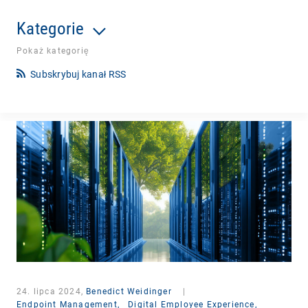
Kategorie
Pokaż kategorię
Subskrybuj kanał RSS
24. lipca 2024,
Benedict Weidinger
|
Endpoint Management,
Digital Employee Experience,