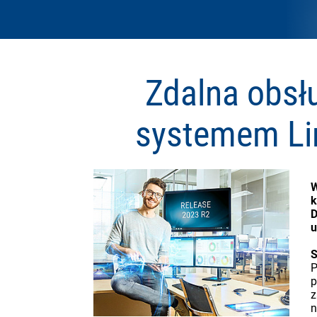
Zdalna obsł
systemem Li
W
k
D
u
S
P
p
z
n