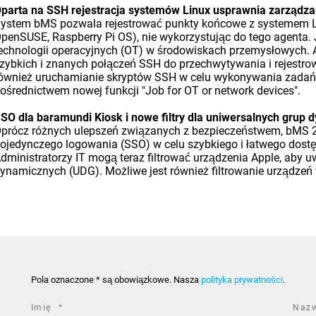
parta na SSH rejestracja systemów Linux usprawnia zarząd
ystem bMS pozwala rejestrować punkty końcowe z systemem Lin
penSUSE, Raspberry Pi OS), nie wykorzystując do tego agenta.
echnologii operacyjnych (OT) w środowiskach przemysłowych. A
zybkich i znanych połączeń SSH do przechwytywania i rejestro
ównież uruchamianie skryptów SSH w celu wykonywania zadań z 
ośrednictwem nowej funkcji "Job for OT or network devices".
SO dla baramundi Kiosk i nowe filtry dla uniwersalnych grup
prócz różnych ulepszeń związanych z bezpieczeństwem, bMS 2
ojedynczego logowania (SSO) w celu szybkiego i łatwego dost
dministratorzy IT mogą teraz filtrować urządzenia Apple, aby 
ynamicznych (UDG). Możliwe jest również filtrowanie urządzeń
Pola oznaczone * są obowiązkowe. Nasza
polityka prywatności
.
required
Imię
*
Naz