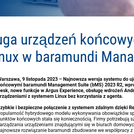
uga urządzeń końcowy
nux w baramundi Mana
arszawa, 9 listopada 2023 – Najnowsza wersja systemu do u
ońcowymi baramundi Management Suite (bMS) 2023 R2, wpr
esk, nowe funkcje w Argus Experience, obsługę wdrożeń Andr
rządzeniami z systemem Linux bez korzystania z agenta.
zybkie i bezpieczne połączenie z systemem zdalnym dzięki 
opularność hybrydowego modelu wykonywania obowiązków spra
unktów końcowych stała się koniecznością. Firmy potrzebują sz
arządzania urządzeniami znajdującymi się w biurach domowy
ajnowsze rozwiązanie baramundi zbudowane we współpracy z 