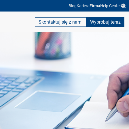
Blog
Kariera
Firma
Help Center
Skontaktuj się z nami
Wypróbuj teraz