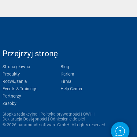
Przejrzyj stronę
Strona główna
Blog
Produkty
Kariera
Rozwiązania
Firma
Events & Trainings
Help Center
Partnerzy
Zasoby
Stopka redakcyjna
|
Polityka prywatności
|
OWH
|
Deklaracja Dostępności
|
Odniesienie do płci
© 2026 baramundi software GmbH. All rights reserved.