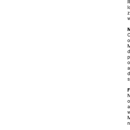
R
l
z
w
N
C
o
M
d
p
o
a
d
s
F
N
o
a
w
M
n