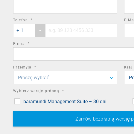
field
required
Telefon
*
E-Ma
Phone
Phone
field
+ 1
country
number
code
required
Firma
*
field
required
Przemysł
*
Kraj
field
Proszę wybrać
Po
required
Wybierz wersję próbną
*
field
baramundi Management Suite – 30 dni