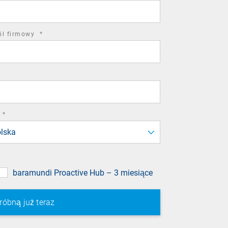
field
required
il firmowy
*
field
required
*
field
lska
baramundi Proactive Hub – 3 miesiące