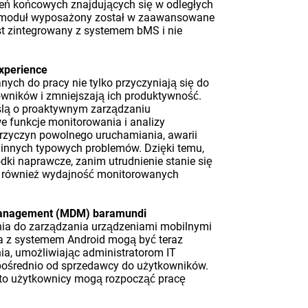
eń końcowych znajdujących się w odległych
owy moduł wyposażony został w zaawansowane
st zintegrowany z systemem bMS i nie
xperience
ych do pracy nie tylko przyczyniają się do
kowników i zmniejszają ich produktywność.
ślą o proaktywnym zarządzaniu
funkcje monitorowania i analizy
rzyczyn powolnego uruchamiania, awarii
u innych typowych problemów. Dzięki temu,
dki naprawcze, zanim utrudnienie stanie się
e również wydajność monitorowanych
 Management (MDM) baramundi
ia do zarządzania urządzeniami mobilnymi
a z systemem Android mogą być teraz
, umożliwiając administratorom IT
pośrednio od sprzedawcy do użytkowników.
dto użytkownicy mogą rozpocząć pracę